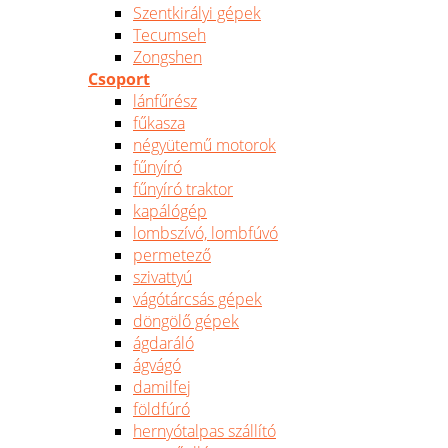
Szentkirályi gépek
Tecumseh
Zongshen
Csoport
lánfűrész
fűkasza
négyütemű motorok
fűnyíró
fűnyíró traktor
kapálógép
lombszívó, lombfúvó
permetező
szivattyú
vágótárcsás gépek
döngölő gépek
ágdaráló
ágvágó
damilfej
földfúró
hernyótalpas szállító