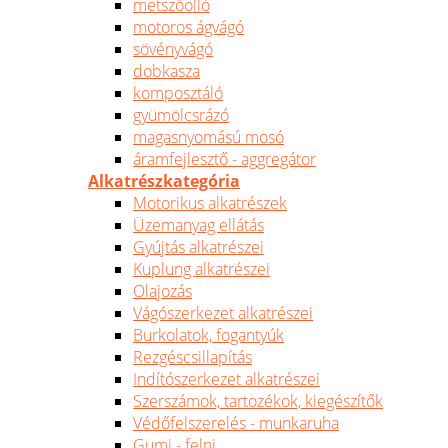
metszőolló
motoros ágvágó
sövényvágó
dobkasza
komposztáló
gyümölcsrázó
magasnyomású mosó
áramfejlesztő - aggregátor
Alkatrészkategória
Motorikus alkatrészek
Üzemanyag ellátás
Gyújtás alkatrészei
Kuplung alkatrészei
Olajozás
Vágószerkezet alkatrészei
Burkolatok, fogantyúk
Rezgéscsillapítás
Indítószerkezet alkatrészei
Szerszámok, tartozékok, kiegészítők
Védőfelszerelés - munkaruha
Gumi - felni