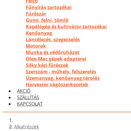
Felco
Fűnyírás tartozékai
Fúrószár
Gumi, felni, tömlő
Kapálógép és kultivátor tartozékai
Kenőanyag
Láncélezés, szegecselés
Motorok
Munka és védőruházat
Oleo-Mac gépek adapterei
Silky kézi fűrészek
Szerszám - műhely, felszerelés
Üzemanyag, kenőanyag tárolás
Harvester vágószerkezetek
AKCIÓ
SZÁLLÍTÁS
KAPCSOLAT
Alkatrészek