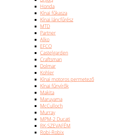
Honda
Kínai fűkasza
Kínai láncfűrész
MTD
Partner
Alko
EFCO
Castelgarden
Craftsman
Dolmar
Kohler
Kínai motoros permetező
Kínai fűnyírők
Makita
Maruyama
McCulloch
Murray
MPM-2 Ducati
RK-SZEVAFÉM
Robi-Robix