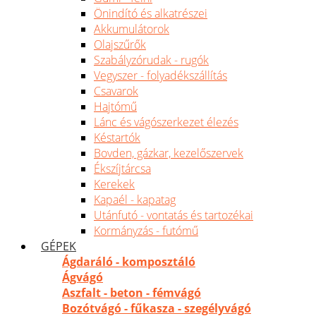
Önindító és alkatrészei
Akkumulátorok
Olajszűrők
Szabályzórudak - rugók
Vegyszer - folyadékszállítás
Csavarok
Hajtómű
Lánc és vágószerkezet élezés
Késtartók
Bovden, gázkar, kezelőszervek
Ékszíjtárcsa
Kerekek
Kapaél - kapatag
Utánfutó - vontatás és tartozékai
Kormányzás - futómű
GÉPEK
Ágdaráló - komposztáló
Ágvágó
Aszfalt - beton - fémvágó
Bozótvágó - fűkasza - szegélyvágó