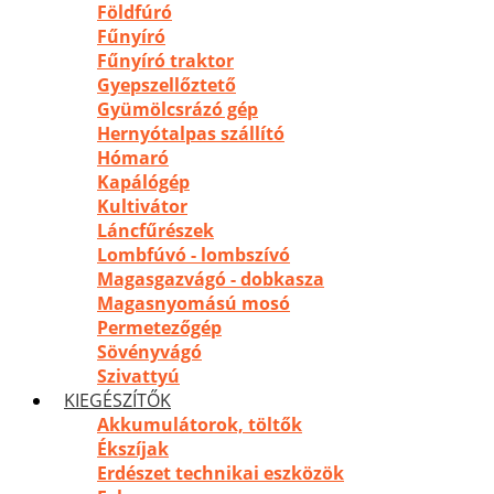
Földfúró
Fűnyíró
Fűnyíró traktor
Gyepszellőztető
Gyümölcsrázó gép
Hernyótalpas szállító
Hómaró
Kapálógép
Kultivátor
Láncfűrészek
Lombfúvó - lombszívó
Magasgazvágó - dobkasza
Magasnyomású mosó
Permetezőgép
Sövényvágó
Szivattyú
KIEGÉSZÍTŐK
Akkumulátorok, töltők
Ékszíjak
Erdészet technikai eszközök