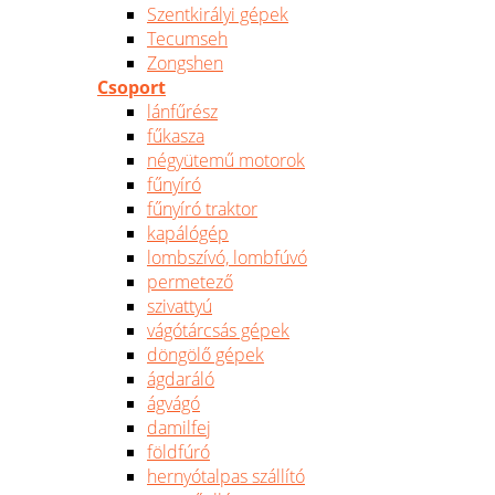
Szentkirályi gépek
Tecumseh
Zongshen
Csoport
lánfűrész
fűkasza
négyütemű motorok
fűnyíró
fűnyíró traktor
kapálógép
lombszívó, lombfúvó
permetező
szivattyú
vágótárcsás gépek
döngölő gépek
ágdaráló
ágvágó
damilfej
földfúró
hernyótalpas szállító