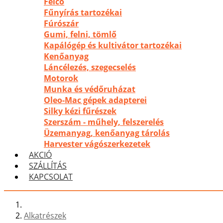
Felco
Fűnyírás tartozékai
Fúrószár
Gumi, felni, tömlő
Kapálógép és kultivátor tartozékai
Kenőanyag
Láncélezés, szegecselés
Motorok
Munka és védőruházat
Oleo-Mac gépek adapterei
Silky kézi fűrészek
Szerszám - műhely, felszerelés
Üzemanyag, kenőanyag tárolás
Harvester vágószerkezetek
AKCIÓ
SZÁLLÍTÁS
KAPCSOLAT
Alkatrészek