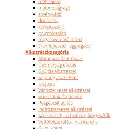
metszőolló
motoros ágvágó
sövényvágó
dobkasza
komposztáló
gyümölcsrázó
magasnyomású mosó
áramfejlesztő - aggregátor
Alkatrészkategória
Motorikus alkatrészek
Üzemanyag ellátás
Gyújtás alkatrészei
Kuplung alkatrészei
Olajozás
Vágószerkezet alkatrészei
Burkolatok, fogantyúk
Rezgéscsillapítás
Indítószerkezet alkatrészei
Szerszámok, tartozékok, kiegészítők
Védőfelszerelés - munkaruha
Gumi - felni