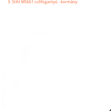
Stihl MS661 csőfogantyú - kormány