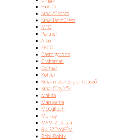
Honda
Kínai fűkasza
Kínai láncfűrész
MTD
Partner
Alko
EFCO
Castelgarden
Craftsman
Dolmar
Kohler
Kínai motoros permetező
Kínai fűnyírők
Makita
Maruyama
McCulloch
Murray
MPM-2 Ducati
RK-SZEVAFÉM
Robi-Robix