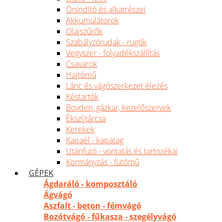
Önindító és alkatrészei
Akkumulátorok
Olajszűrők
Szabályzórudak - rugók
Vegyszer - folyadékszállítás
Csavarok
Hajtómű
Lánc és vágószerkezet élezés
Késtartók
Bovden, gázkar, kezelőszervek
Ékszíjtárcsa
Kerekek
Kapaél - kapatag
Utánfutó - vontatás és tartozékai
Kormányzás - futómű
GÉPEK
Ágdaráló - komposztáló
Ágvágó
Aszfalt - beton - fémvágó
Bozótvágó - fűkasza - szegélyvágó