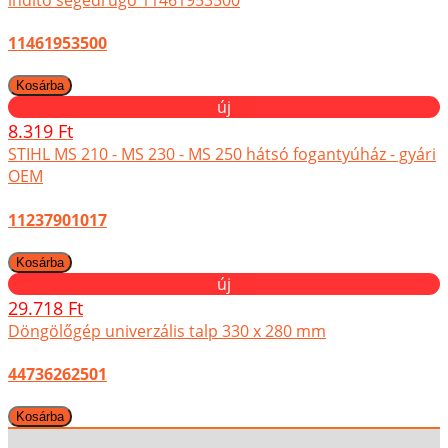
11461953500
új
8.319 Ft
STIHL MS 210 - MS 230 - MS 250 hátsó fogantyúház - gyári
OEM
11237901017
új
29.718 Ft
Döngölőgép univerzális talp 330 x 280 mm
44736262501