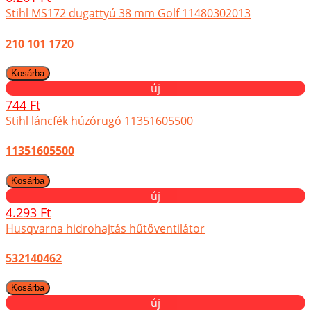
Stihl MS172 dugattyú 38 mm Golf 11480302013
210 101 1720
új
744 Ft
Stihl láncfék húzórugó 11351605500
11351605500
új
4.293 Ft
Husqvarna hidrohajtás hűtőventilátor
532140462
új