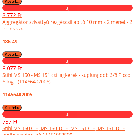
új
3.772 Ft
Aggregátor szivattyú rezgéscsillapító 10 mm x 2 menet - 2
db os szett
186-49
új
8.077 Ft
Stihl MS 150 - MS 151 csillagkerék - kuplungdob 3/8 Picco
6 fogú (11466402006)
11466402006
új
737 Ft
Stihl MS 150 C-E, MS 150 TC-E, MS 151 C-E, MS 151 TC-E
indító segédrugó 11461953500