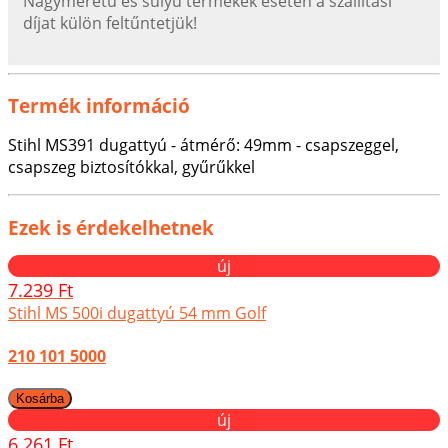
Nagyméretű és súlyú termékek esetén a szállítási
díjat külön feltűntetjük!
Termék információ
Stihl MS391 dugattyú - átmérő: 49mm - csapszeggel,
csapszeg biztosítókkal, gyűrűkkel
Ezek is érdekelhetnek
új
7.239 Ft
Stihl MS 500i dugattyú 54 mm Golf
210 101 5000
új
6.261 Ft