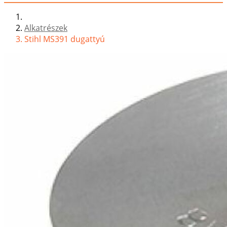
Alkatrészek
Stihl MS391 dugattyú