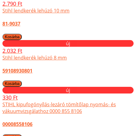
2.790 Ft
Stihl lendkerék lehúzó 10 mm
81-9037
új
2.032 Ft
Stihl lendkerék lehúzó 8 mm
59108930801
új
330 Ft
STIHL kipufogónyílás-lezáró tömítőlap nyomás- és
vákuumvizsgálathoz 0000 855 8106
00008558106