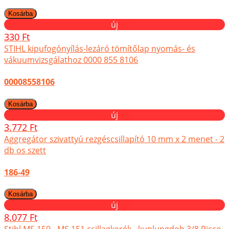
új
330 Ft
STIHL kipufogónyílás-lezáró tömítőlap nyomás- és
vákuumvizsgálathoz 0000 855 8106
00008558106
új
3.772 Ft
Aggregátor szivattyú rezgéscsillapító 10 mm x 2 menet - 2
db os szett
186-49
új
8.077 Ft