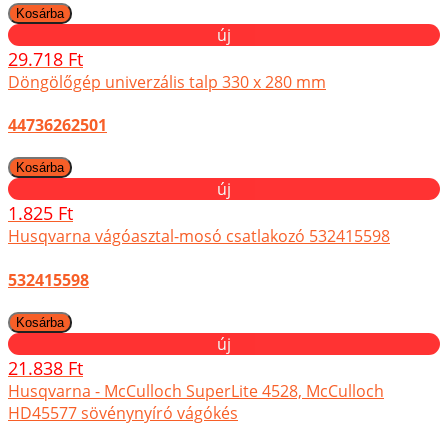
új
29.718 Ft
Döngölőgép univerzális talp 330 x 280 mm
44736262501
új
1.825 Ft
Husqvarna vágóasztal-mosó csatlakozó 532415598
532415598
új
21.838 Ft
Husqvarna - McCulloch SuperLite 4528, McCulloch
HD45577 sövénynyíró vágókés