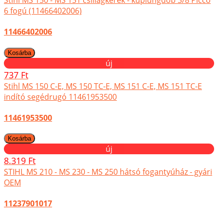
Stihl MS 150 - MS 151 csillagkerék - kuplungdob 3/8 Picco
6 fogú (11466402006)
11466402006
új
737 Ft
Stihl MS 150 C-E, MS 150 TC-E, MS 151 C-E, MS 151 TC-E
indító segédrugó 11461953500
11461953500
új
8.319 Ft
STIHL MS 210 - MS 230 - MS 250 hátsó fogantyúház - gyári
OEM
11237901017