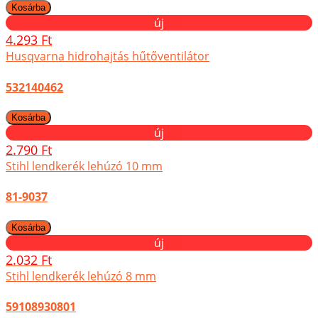
új
4.293 Ft
Husqvarna hidrohajtás hűtőventilátor
532140462
új
2.790 Ft
Stihl lendkerék lehúzó 10 mm
81-9037
új
2.032 Ft
Stihl lendkerék lehúzó 8 mm
59108930801