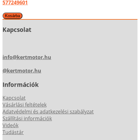
577249601
Kapcsolat
info@kertmotor.hu
@kertmotor.hu
Információk
Kapcsolat
Vásárlási feltételek
Adatvédelmi és adatkezelési szabályzat
Szállítási információk
Videók
Tudástár