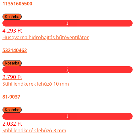
11351605500
új
4.293 Ft
Husqvarna hidrohajtás hűtőventilátor
532140462
új
2.790 Ft
Stihl lendkerék lehúzó 10 mm
81-9037
új
2.032 Ft
Stihl lendkerék lehúzó 8 mm