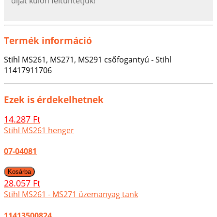
díjat külön feltűntetjük!
Termék információ
Stihl MS261, MS271, MS291 csőfogantyú - Stihl
11417911706
Ezek is érdekelhetnek
14.287 Ft
Stihl MS261 henger
07-04081
28.057 Ft
Stihl MS261 - MS271 üzemanyag tank
11413500824