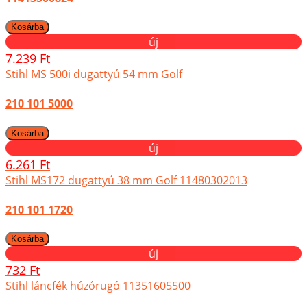
új
7.239 Ft
Stihl MS 500i dugattyú 54 mm Golf
210 101 5000
új
6.261 Ft
Stihl MS172 dugattyú 38 mm Golf 11480302013
210 101 1720
új
732 Ft
Stihl láncfék húzórugó 11351605500