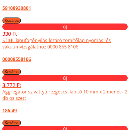
59108930801
új
330 Ft
STIHL kipufogónyílás-lezáró tömítőlap nyomás- és
vákuumvizsgálathoz 0000 855 8106
00008558106
új
3.772 Ft
Aggregátor szivattyú rezgéscsillapító 10 mm x 2 menet - 2
db os szett
186-49
új