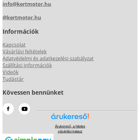
info@kertmotor.hu
@kertmotor.hu
Információk
Kapcsolat
Vásárlási feltételek
Adatvédelmi és adatkezelési szabályzat
Szállítási információk
Videók
Tudástár
Kövessen bennünket
Árukereső, a hiteles
vásárlási kalauz