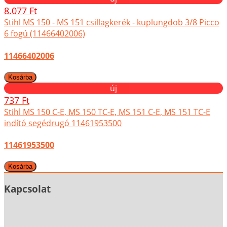
8.077 Ft
Stihl MS 150 - MS 151 csillagkerék - kuplungdob 3/8 Picco
6 fogú (11466402006)
11466402006
új
737 Ft
Stihl MS 150 C-E, MS 150 TC-E, MS 151 C-E, MS 151 TC-E
indító segédrugó 11461953500
11461953500
Kapcsolat