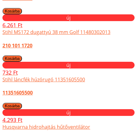
új
6.261 Ft
Stihl MS172 dugattyú 38 mm Golf 11480302013
210 101 1720
új
732 Ft
Stihl láncfék húzórugó 11351605500
11351605500
új
4.293 Ft
Husqvarna hidrohajtás hűtőventilátor