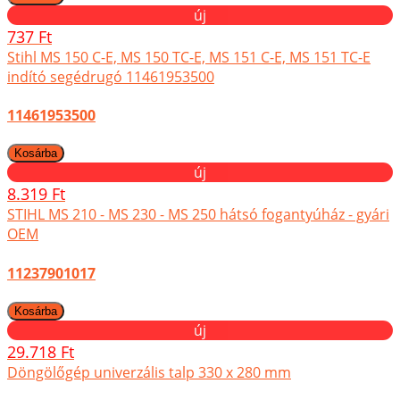
új
737 Ft
Stihl MS 150 C-E, MS 150 TC-E, MS 151 C-E, MS 151 TC-E
indító segédrugó 11461953500
11461953500
új
8.319 Ft
STIHL MS 210 - MS 230 - MS 250 hátsó fogantyúház - gyári
OEM
11237901017
új
29.718 Ft
Döngölőgép univerzális talp 330 x 280 mm