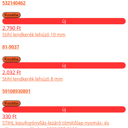
532140462
új
2.790 Ft
Stihl lendkerék lehúzó 10 mm
81-9037
új
2.032 Ft
Stihl lendkerék lehúzó 8 mm
59108930801
új
330 Ft
STIHL kipufogónyílás-lezáró tömítőlap nyomás- és