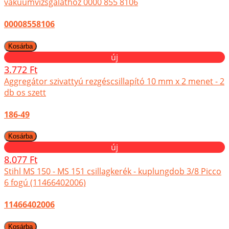
vákuumvizsgálathoz 0000 855 8106
00008558106
új
3.772 Ft
Aggregátor szivattyú rezgéscsillapító 10 mm x 2 menet - 2
db os szett
186-49
új
8.077 Ft
Stihl MS 150 - MS 151 csillagkerék - kuplungdob 3/8 Picco
6 fogú (11466402006)
11466402006