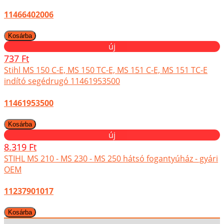
11466402006
új
737 Ft
Stihl MS 150 C-E, MS 150 TC-E, MS 151 C-E, MS 151 TC-E
indító segédrugó 11461953500
11461953500
új
8.319 Ft
STIHL MS 210 - MS 230 - MS 250 hátsó fogantyúház - gyári
OEM
11237901017