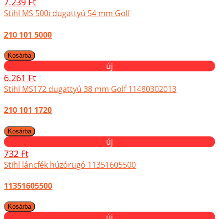
7.239 Ft
Stihl MS 500i dugattyú 54 mm Golf
210 101 5000
új
6.261 Ft
Stihl MS172 dugattyú 38 mm Golf 11480302013
210 101 1720
új
732 Ft
Stihl láncfék húzórugó 11351605500
11351605500
új