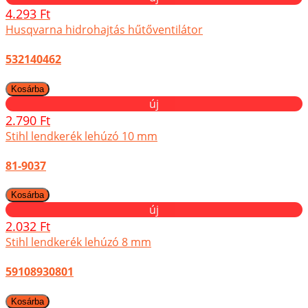
4.293 Ft
Husqvarna hidrohajtás hűtőventilátor
532140462
új
2.790 Ft
Stihl lendkerék lehúzó 10 mm
81-9037
új
2.032 Ft
Stihl lendkerék lehúzó 8 mm
59108930801