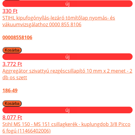
új
330 Ft
STIHL kipufogónyílás-lezáró tömítőlap nyomás- és
vákuumvizsgálathoz 0000 855 8106
00008558106
új
3.772 Ft
Aggregátor szivattyú rezgéscsillapító 10 mm x 2 menet - 2
db os szett
186-49
új
8.077 Ft
Stihl MS 150 - MS 151 csillagkerék - kuplungdob 3/8 Picco
6 fogú (11466402006)