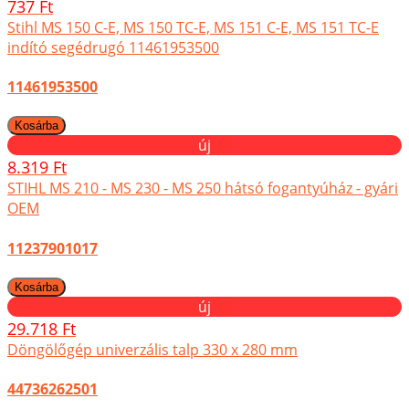
737 Ft
Stihl MS 150 C-E, MS 150 TC-E, MS 151 C-E, MS 151 TC-E
indító segédrugó 11461953500
11461953500
új
8.319 Ft
STIHL MS 210 - MS 230 - MS 250 hátsó fogantyúház - gyári
OEM
11237901017
új
29.718 Ft
Döngölőgép univerzális talp 330 x 280 mm
44736262501