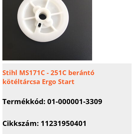
Stihl MS171C - 251C berántó
kötéltárcsa Ergo Start
Termékkód:
01-000001-3309
Cikkszám:
11231950401