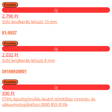
új
2.790 Ft
Stihl lendkerék lehúzó 10 mm
81-9037
új
2.032 Ft
Stihl lendkerék lehúzó 8 mm
59108930801
új
330 Ft
STIHL kipufogónyílás-lezáró tömítőlap nyomás- és
vákuumvizsgálathoz 0000 855 8106