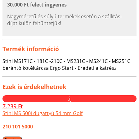
30.000 Ft felett ingyenes
Nagyméretű és súlyú termékek esetén a szállítási
díjat külön feltűntetjük!
Termék információ
Stihl MS171C - 181C -210C - MS231C - MS241C - MS251C
berántó kötéltárcsa Ergo Start - Eredeti alkatrész
Ezek is érdekelhetnek
új
7.239 Ft
Stihl MS 500i dugattyú 54 mm Golf
210 101 5000