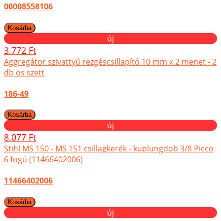
00008558106
új
3.772 Ft
Aggregátor szivattyú rezgéscsillapító 10 mm x 2 menet - 2
db os szett
186-49
új
8.077 Ft
Stihl MS 150 - MS 151 csillagkerék - kuplungdob 3/8 Picco
6 fogú (11466402006)
11466402006
új