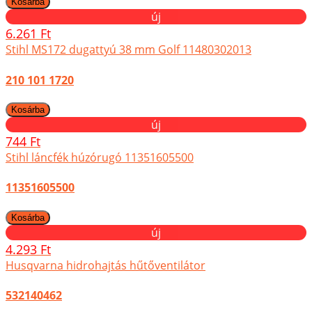
új
6.261 Ft
Stihl MS172 dugattyú 38 mm Golf 11480302013
210 101 1720
új
744 Ft
Stihl láncfék húzórugó 11351605500
11351605500
új
4.293 Ft
Husqvarna hidrohajtás hűtőventilátor
532140462