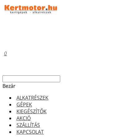
0
Bezár
ALKATRÉSZEK
GÉPEK
KIEGÉSZÍTŐK
AKCIÓ
SZÁLLÍTÁS
KAPCSOLAT