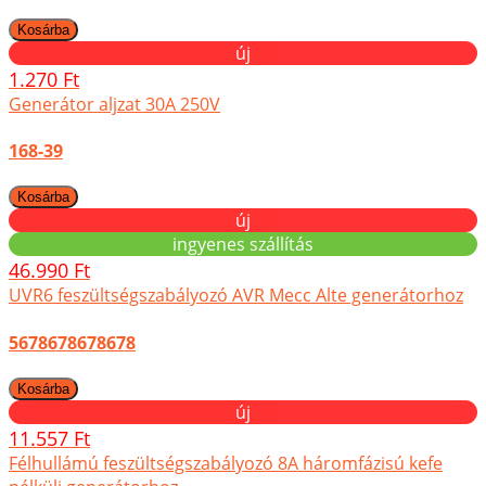
új
1.270 Ft
Generátor aljzat 30A 250V
168-39
új
ingyenes szállítás
46.990 Ft
UVR6 feszültségszabályozó AVR Mecc Alte generátorhoz
5678678678678
új
11.557 Ft
Félhullámú feszültségszabályozó 8A háromfázisú kefe