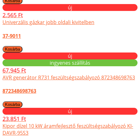
új
2.565 Ft
Univerzális gázkar jobb oldali kivitelben
37-9011
új
ingyenes szállítás
67.945 Ft
AVR generátor R731 feszültségszabályozó 872348698763
872348698763
új
23.851 Ft
Kipor dízel 10 kW áramfejlesztő feszültségszabályozó KI-
DAVR-95S3