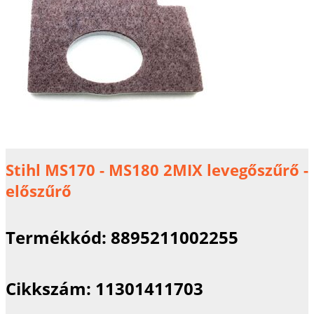
Stihl MS170 - MS180 2MIX levegőszűrő -
előszűrő
Termékkód:
8895211002255
Cikkszám:
11301411703