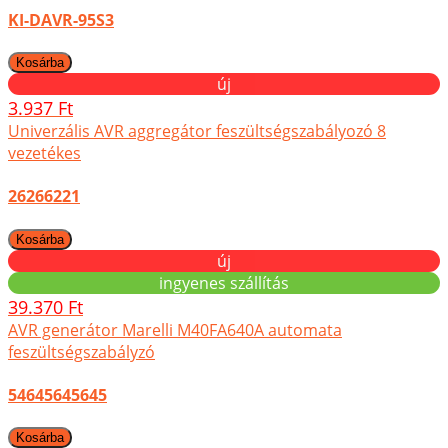
KI-DAVR-95S3
új
3.937 Ft
Univerzális AVR aggregátor feszültségszabályozó 8
vezetékes
26266221
új
ingyenes szállítás
39.370 Ft
AVR generátor Marelli M40FA640A automata
feszültségszabályzó
54645645645