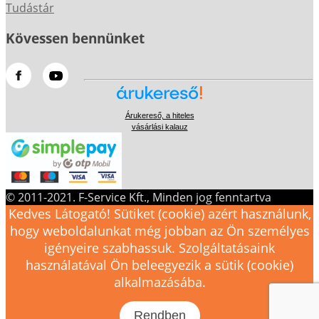
Tudástár
Kövessen bennünket
Árukereső, a hiteles
vásárlási kalauz
© 2011-2021. F-Service Kft., Minden jog fenntartva
Kedves Látogató! Sütiket (cookie) azért használunk,
hogy weboldalunkat még jobban az Ön személyes
igényeire szabhassuk. Szolgáltatásaink
használatával Ön beleegyezik a sütik (cookie)
alkalmazásába.
Rendben