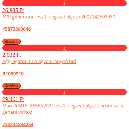
új
26.835 Ft
AVR generátor feszültségszabályozó 2002142508930
45872893646
új
2.032 Ft
Aggregátor 10 A egyenirányító híd
R1059910
új
29.461 Ft
Marelli M16FA655A AVR feszültségszabályzó háromfázisú
generátorhoz
234234234234