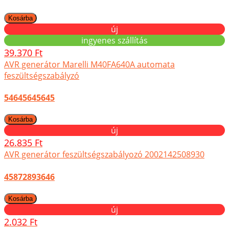
új
ingyenes szállítás
39.370 Ft
AVR generátor Marelli M40FA640A automata
feszültségszabályzó
54645645645
új
26.835 Ft
AVR generátor feszültségszabályozó 2002142508930
45872893646
új
2.032 Ft