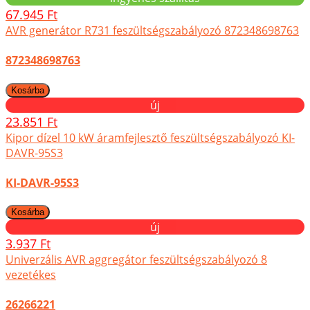
67.945 Ft
AVR generátor R731 feszültségszabályozó 872348698763
872348698763
új
23.851 Ft
Kipor dízel 10 kW áramfejlesztő feszültségszabályozó KI-
DAVR-95S3
KI-DAVR-95S3
új
3.937 Ft
Univerzális AVR aggregátor feszültségszabályozó 8
vezetékes
26266221