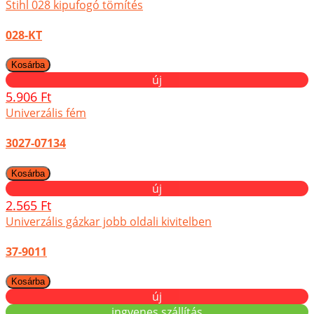
Stihl 028 kipufogó tömítés
028-KT
új
5.906 Ft
Univerzális fém
3027-07134
új
2.565 Ft
Univerzális gázkar jobb oldali kivitelben
37-9011
új
ingyenes szállítás