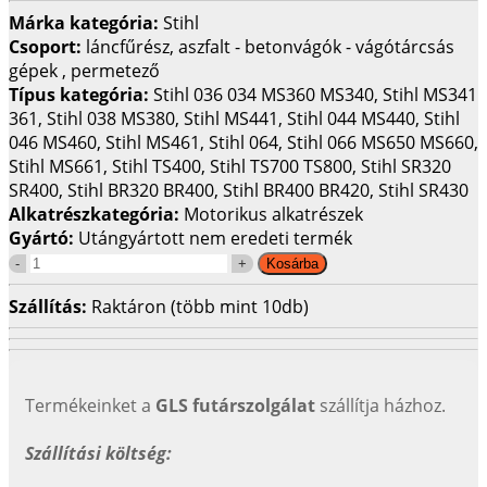
Márka kategória:
Stihl
Csoport:
láncfűrész, aszfalt - betonvágók - vágótárcsás
gépek , permetező
Típus kategória:
Stihl 036 034 MS360 MS340, Stihl MS341
361, Stihl 038 MS380, Stihl MS441, Stihl 044 MS440, Stihl
046 MS460, Stihl MS461, Stihl 064, Stihl 066 MS650 MS660,
Stihl MS661, Stihl TS400, Stihl TS700 TS800, Stihl SR320
SR400, Stihl BR320 BR400, Stihl BR400 BR420, Stihl SR430
Alkatrészkategória:
Motorikus alkatrészek
Gyártó:
Utángyártott nem eredeti termék
Szállítás:
Raktáron (több mint 10db)
Termékeinket a
GLS futárszolgálat
szállítja házhoz.
Szállítási költség: