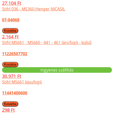
27.104 Ft
Stihl 036 - MS360 Henger NICASIL
07-04068
2.164 Ft
Stihl MS661 - MS660 - 441 - 461 láncfogó - külső
11226507702
ingyenes szállítás
30.971 Ft
Stihl MS661 kipufogó
11441400600
298 Ft