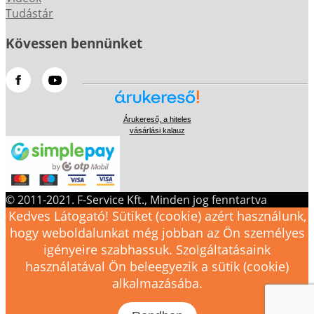
Tudástár
Kövessen bennünket
Árukereső, a hiteles
vásárlási kalauz
© 2011-2021. F-Service Kft., Minden jog fenntartva
Kedves Látogató! Sütiket (cookie) azért használunk,
hogy weboldalunkat még jobban az Ön személyes
igényeire szabhassuk. Szolgáltatásaink
használatával Ön beleegyezik a sütik (cookie)
alkalmazásába.