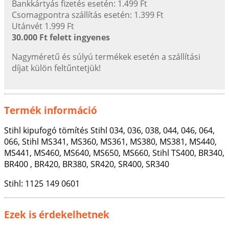
Bankkártyás fizetés esetén: 1.499 Ft
Csomagpontra szállítás esetén: 1.399 Ft
Utánvét 1.999 Ft
30.000 Ft felett ingyenes
Nagyméretű és súlyú termékek esetén a szállítási
díjat külön feltűntetjük!
Termék információ
Stihl kipufogó tömítés Stihl 034, 036, 038, 044, 046, 064,
066, Stihl MS341, MS360, MS361, MS380, MS381, MS440,
MS441, MS460, MS640, MS650, MS660, Stihl TS400, BR340,
BR400 , BR420, BR380, SR420, SR400, SR340
Stihl: 1125 149 0601
Ezek is érdekelhetnek