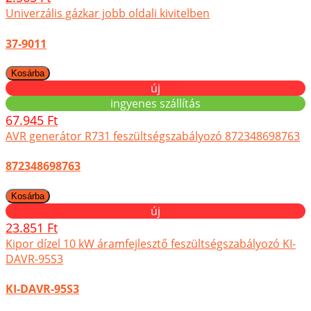
Univerzális gázkar jobb oldali kivitelben
37-9011
új
ingyenes szállítás
67.945 Ft
AVR generátor R731 feszültségszabályozó 872348698763
872348698763
új
23.851 Ft
Kipor dízel 10 kW áramfejlesztő feszültségszabályozó KI-
DAVR-95S3
KI-DAVR-95S3