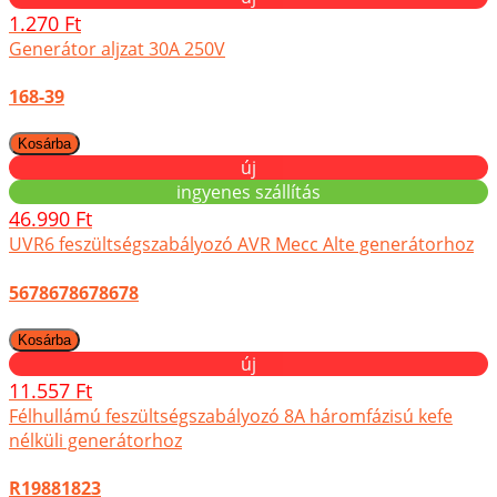
1.270 Ft
Generátor aljzat 30A 250V
168-39
új
ingyenes szállítás
46.990 Ft
UVR6 feszültségszabályozó AVR Mecc Alte generátorhoz
5678678678678
új
11.557 Ft
Félhullámú feszültségszabályozó 8A háromfázisú kefe
nélküli generátorhoz
R19881823