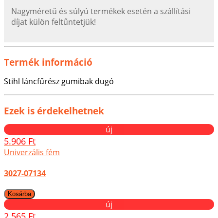
Nagyméretű és súlyú termékek esetén a szállítási
díjat külön feltűntetjük!
Termék információ
Stihl láncfűrész gumibak dugó
Ezek is érdekelhetnek
új
5.906 Ft
Univerzális fém
3027-07134
új
2.565 Ft