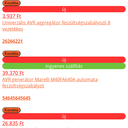
új
3.937 Ft
Univerzális AVR aggregátor feszültségszabályozó 8
vezetékes
26266221
új
ingyenes szállítás
39.370 Ft
AVR generátor Marelli M40FA640A automata
feszültségszabályzó
54645645645
új
26.835 Ft