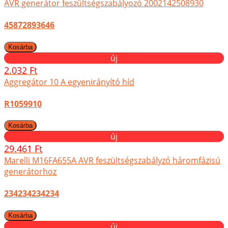
AVR generátor feszültségszabályozó 2002142508930
45872893646
új
2.032 Ft
Aggregátor 10 A egyenirányító híd
R1059910
új
29.461 Ft
Marelli M16FA655A AVR feszültségszabályzó háromfázisú
generátorhoz
234234234234
új