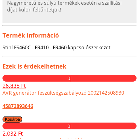
Nagyméretű és súlyú termékek esetén a szállítási
díjat külön feltűntetjük!
Termék információ
Stihl FS460C - FR410 - FR460 kapcsolószerkezet
Ezek is érdekelhetnek
új
26.835 Ft
AVR generátor feszültségszabályozó 2002142508930
45872893646
új
2.032 Ft