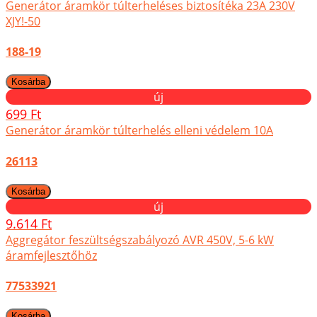
Generátor áramkör túlterheléses biztosítéka 23A 230V
XJY!-50
188-19
új
699 Ft
Generátor áramkör túlterhelés elleni védelem 10A
26113
új
9.614 Ft
Aggregátor feszültségszabályozó AVR 450V, 5-6 kW
áramfejlesztőhöz
77533921