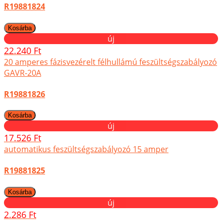
R19881824
új
22.240 Ft
20 amperes fázisvezérelt félhullámú feszültségszabályozó
GAVR-20A
R19881826
új
17.526 Ft
automatikus feszültségszabályozó 15 amper
R19881825
új
2.286 Ft