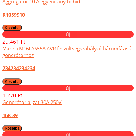
Aggregátor 10 A egyenirányító híd
R1059910
új
29.461 Ft
Marelli M16FA655A AVR feszültségszabályzó háromfázisú
generátorhoz
234234234234
új
1.270 Ft
Generátor aljzat 30A 250V
168-39
új