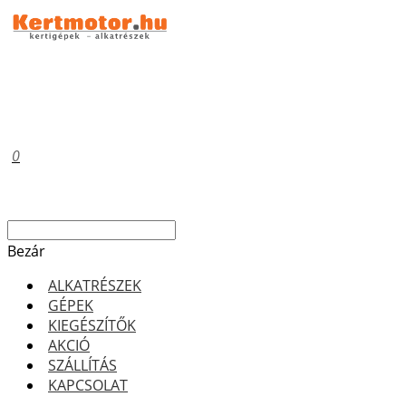
0
Bezár
ALKATRÉSZEK
GÉPEK
KIEGÉSZÍTŐK
AKCIÓ
SZÁLLÍTÁS
KAPCSOLAT