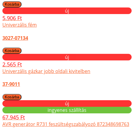
új
5.906 Ft
Univerzális fém
3027-07134
új
2.565 Ft
Univerzális gázkar jobb oldali kivitelben
37-9011
új
ingyenes szállítás
67.945 Ft
AVR generátor R731 feszültségszabályozó 872348698763