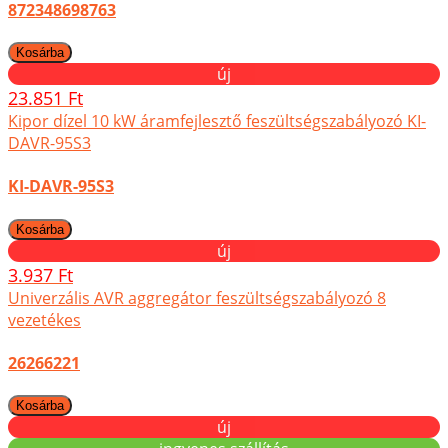
872348698763
új
23.851 Ft
Kipor dízel 10 kW áramfejlesztő feszültségszabályozó KI-
DAVR-95S3
KI-DAVR-95S3
új
3.937 Ft
Univerzális AVR aggregátor feszültségszabályozó 8
vezetékes
26266221
új