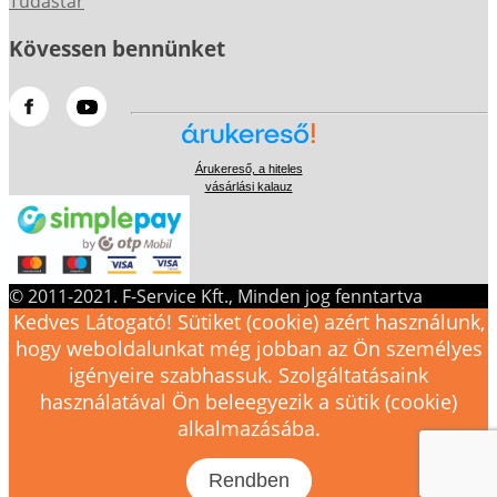
Tudástár
Kövessen bennünket
Árukereső, a hiteles
vásárlási kalauz
© 2011-2021. F-Service Kft., Minden jog fenntartva
Kedves Látogató! Sütiket (cookie) azért használunk,
hogy weboldalunkat még jobban az Ön személyes
igényeire szabhassuk. Szolgáltatásaink
használatával Ön beleegyezik a sütik (cookie)
alkalmazásába.
Rendben