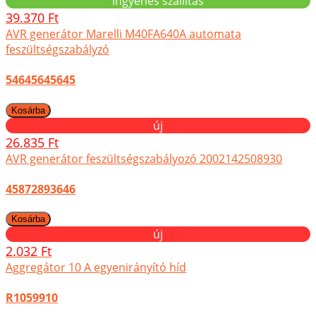
ingyenes szállítás
39.370 Ft
AVR generátor Marelli M40FA640A automata
feszültségszabályzó
54645645645
új
26.835 Ft
AVR generátor feszültségszabályozó 2002142508930
45872893646
új
2.032 Ft
Aggregátor 10 A egyenirányító híd
R1059910