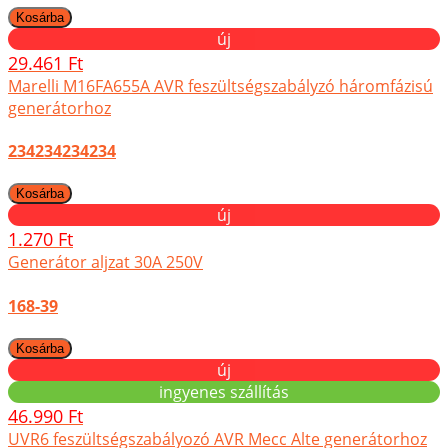
új
29.461 Ft
Marelli M16FA655A AVR feszültségszabályzó háromfázisú
generátorhoz
234234234234
új
1.270 Ft
Generátor aljzat 30A 250V
168-39
új
ingyenes szállítás
46.990 Ft
UVR6 feszültségszabályozó AVR Mecc Alte generátorhoz