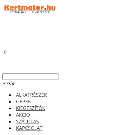
0
Bezár
ALKATRÉSZEK
GÉPEK
KIEGÉSZÍTŐK
AKCIÓ
SZÁLLÍTÁS
KAPCSOLAT