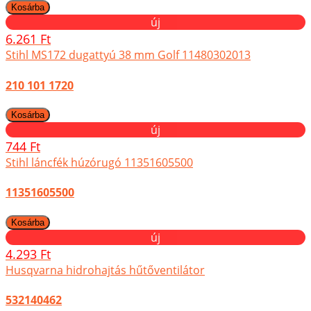
új
6.261 Ft
Stihl MS172 dugattyú 38 mm Golf 11480302013
210 101 1720
új
744 Ft
Stihl láncfék húzórugó 11351605500
11351605500
új
4.293 Ft
Husqvarna hidrohajtás hűtőventilátor
532140462