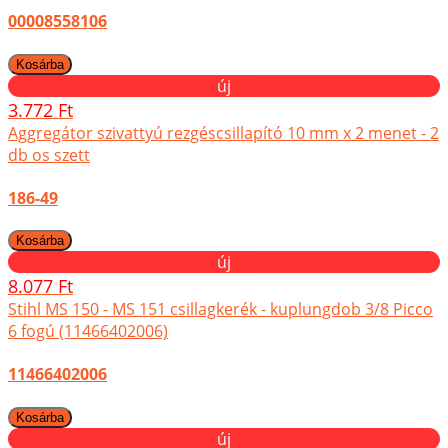
00008558106
új
3.772 Ft
Aggregátor szivattyú rezgéscsillapító 10 mm x 2 menet - 2
db os szett
186-49
új
8.077 Ft
Stihl MS 150 - MS 151 csillagkerék - kuplungdob 3/8 Picco
6 fogú (11466402006)
11466402006
új