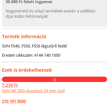
30.000 Ft felett ingyenes
Nagyméretű és súlyú termékek esetén a szállítási
díjat külön feltűntetjük!
Termék információ
Stihl FS40, FS50, FS56 légszűrő fedél
Eredeti cikkszám:
4144 140 1000
Ezek is érdekelhetnek
új
7.239 Ft
Stihl MS 500i dugattyú 54 mm Golf
210 101 5000