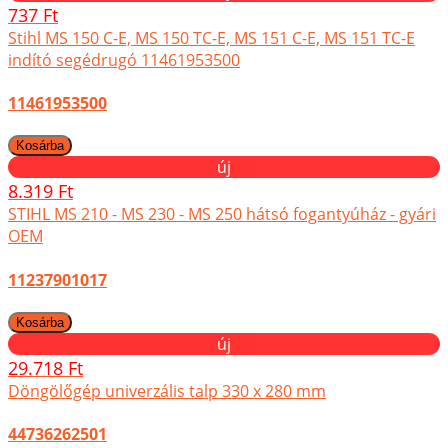
737 Ft
Stihl MS 150 C-E, MS 150 TC-E, MS 151 C-E, MS 151 TC-E
indító segédrugó 11461953500
11461953500
új
8.319 Ft
STIHL MS 210 - MS 230 - MS 250 hátsó fogantyúház - gyári
OEM
11237901017
új
29.718 Ft
Döngölőgép univerzális talp 330 x 280 mm
44736262501