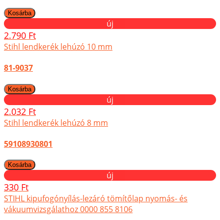
új
2.790 Ft
Stihl lendkerék lehúzó 10 mm
81-9037
új
2.032 Ft
Stihl lendkerék lehúzó 8 mm
59108930801
új
330 Ft
STIHL kipufogónyílás-lezáró tömítőlap nyomás- és
vákuumvizsgálathoz 0000 855 8106