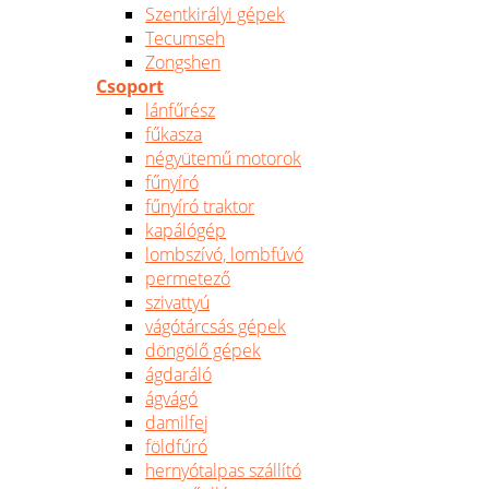
Szentkirályi gépek
Tecumseh
Zongshen
Csoport
lánfűrész
fűkasza
négyütemű motorok
fűnyíró
fűnyíró traktor
kapálógép
lombszívó, lombfúvó
permetező
szivattyú
vágótárcsás gépek
döngölő gépek
ágdaráló
ágvágó
damilfej
földfúró
hernyótalpas szállító