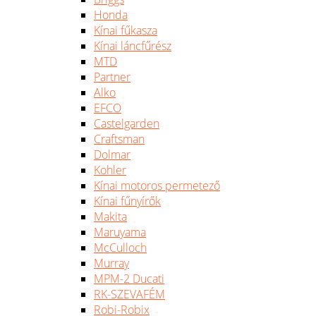
Honda
Kínai fűkasza
Kínai láncfűrész
MTD
Partner
Alko
EFCO
Castelgarden
Craftsman
Dolmar
Kohler
Kínai motoros permetező
Kínai fűnyírők
Makita
Maruyama
McCulloch
Murray
MPM-2 Ducati
RK-SZEVAFÉM
Robi-Robix