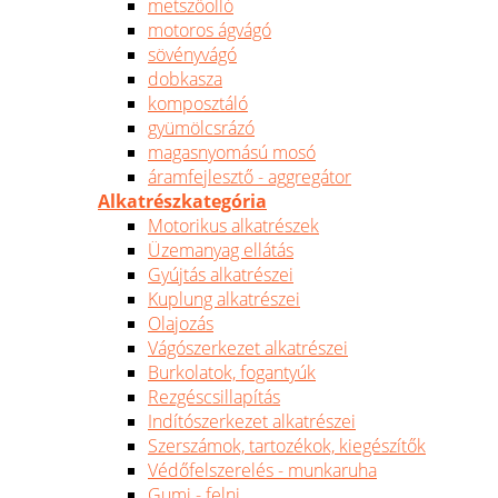
metszőolló
motoros ágvágó
sövényvágó
dobkasza
komposztáló
gyümölcsrázó
magasnyomású mosó
áramfejlesztő - aggregátor
Alkatrészkategória
Motorikus alkatrészek
Üzemanyag ellátás
Gyújtás alkatrészei
Kuplung alkatrészei
Olajozás
Vágószerkezet alkatrészei
Burkolatok, fogantyúk
Rezgéscsillapítás
Indítószerkezet alkatrészei
Szerszámok, tartozékok, kiegészítők
Védőfelszerelés - munkaruha
Gumi - felni