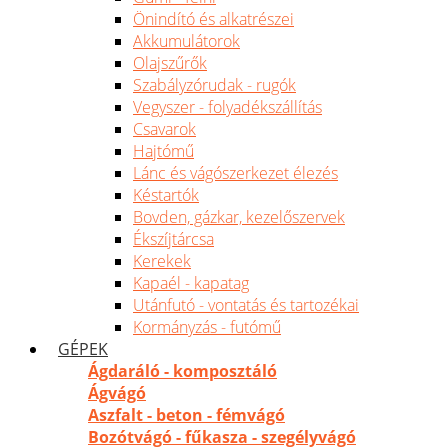
Önindító és alkatrészei
Akkumulátorok
Olajszűrők
Szabályzórudak - rugók
Vegyszer - folyadékszállítás
Csavarok
Hajtómű
Lánc és vágószerkezet élezés
Késtartók
Bovden, gázkar, kezelőszervek
Ékszíjtárcsa
Kerekek
Kapaél - kapatag
Utánfutó - vontatás és tartozékai
Kormányzás - futómű
GÉPEK
Ágdaráló - komposztáló
Ágvágó
Aszfalt - beton - fémvágó
Bozótvágó - fűkasza - szegélyvágó