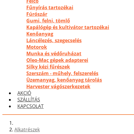
Felco
Fűnyírás tartozékai
Fúrószár
Gumi, felni, tömlő
Kapálógép és kultivátor tartozékai
Kenőanyag
Láncélezés, szegecselés
Motorok
Munka és védőruházat
Oleo-Mac gépek adapterei
Silky kézi fűrészek
Szerszám - műhely, felszerelés
Üzemanyag, kenőanyag tárolás
Harvester vágószerkezetek
AKCIÓ
SZÁLLÍTÁS
KAPCSOLAT
Alkatrészek