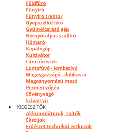
Földfúró
Fűnyíró
Fűnyíró traktor
Gyepszellőztető
Gyümölcsrázó gép
Hernyótalpas szállító
Hómaró
Kapálógép
Kultivátor
Láncfűrészek
Lombfúvó - lombszívó
Magasgazvágó - dobkasza
Magasnyomású mosó
Permetezőgép
Sövényvágó
Szivattyú
KIEGÉSZÍTŐK
Akkumulátorok, töltők
Ékszíjak
Erdészet technikai eszközök