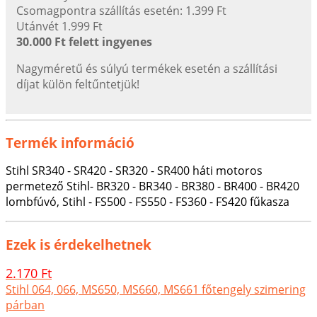
Csomagpontra szállítás esetén: 1.399 Ft
Utánvét 1.999 Ft
30.000 Ft felett ingyenes
Nagyméretű és súlyú termékek esetén a szállítási
díjat külön feltűntetjük!
Termék információ
Stihl SR340 - SR420 - SR320 - SR400 háti motoros
permetező Stihl- BR320 - BR340 - BR380 - BR400 - BR420
lombfúvó, Stihl - FS500 - FS550 - FS360 - FS420 fűkasza
Ezek is érdekelhetnek
2.170 Ft
Stihl 064, 066, MS650, MS660, MS661 főtengely szimering
párban