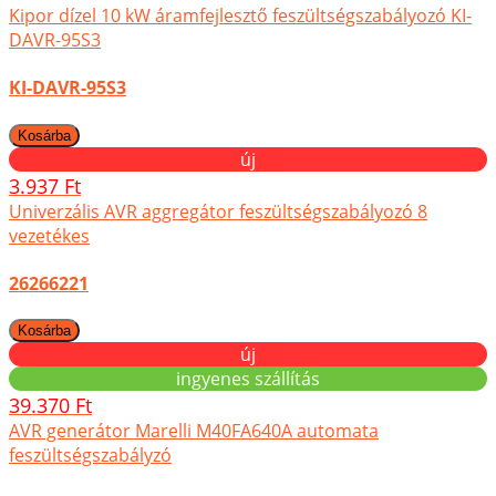
Kipor dízel 10 kW áramfejlesztő feszültségszabályozó KI-
DAVR-95S3
KI-DAVR-95S3
új
3.937 Ft
Univerzális AVR aggregátor feszültségszabályozó 8
vezetékes
26266221
új
ingyenes szállítás
39.370 Ft
AVR generátor Marelli M40FA640A automata
feszültségszabályzó