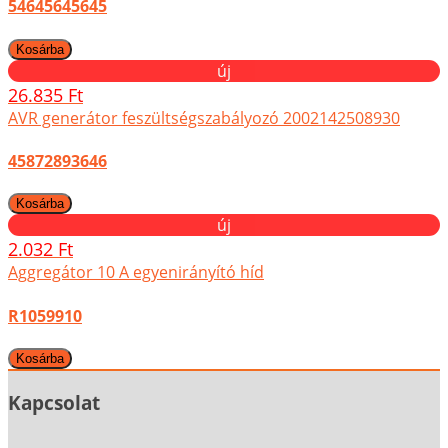
54645645645
új
26.835 Ft
AVR generátor feszültségszabályozó 2002142508930
45872893646
új
2.032 Ft
Aggregátor 10 A egyenirányító híd
R1059910
Kapcsolat