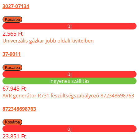
3027-07134
új
2.565 Ft
Univerzális gázkar jobb oldali kivitelben
37-9011
új
ingyenes szállítás
67.945 Ft
AVR generátor R731 feszültségszabályozó 872348698763
872348698763
új
23.851 Ft