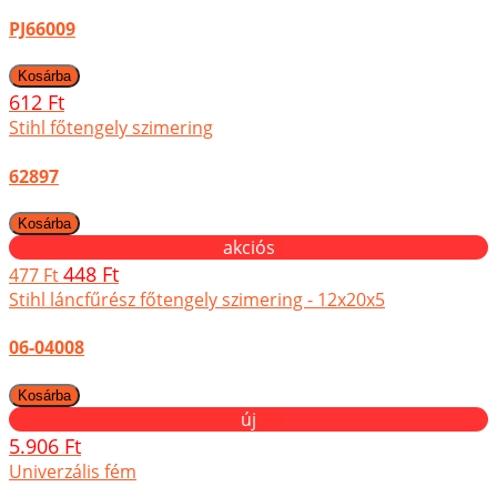
PJ66009
612 Ft
Stihl főtengely szimering
62897
akciós
448 Ft
477 Ft
Stihl láncfűrész főtengely szimering - 12x20x5
06-04008
új
5.906 Ft
Univerzális fém