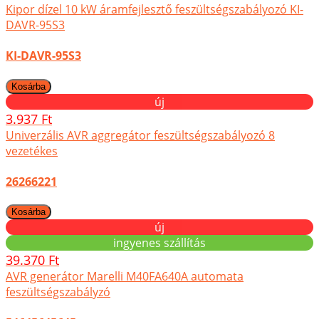
Kipor dízel 10 kW áramfejlesztő feszültségszabályozó KI-
DAVR-95S3
KI-DAVR-95S3
új
3.937 Ft
Univerzális AVR aggregátor feszültségszabályozó 8
vezetékes
26266221
új
ingyenes szállítás
39.370 Ft
AVR generátor Marelli M40FA640A automata
feszültségszabályzó