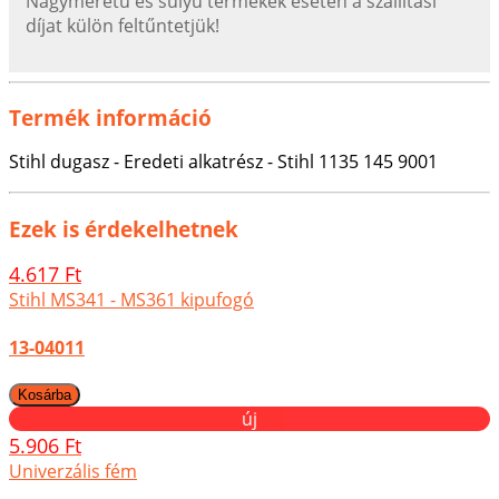
Nagyméretű és súlyú termékek esetén a szállítási
díjat külön feltűntetjük!
Termék információ
Stihl dugasz - Eredeti alkatrész - Stihl 1135 145 9001
Ezek is érdekelhetnek
4.617 Ft
Stihl MS341 - MS361 kipufogó
13-04011
új
5.906 Ft
Univerzális fém