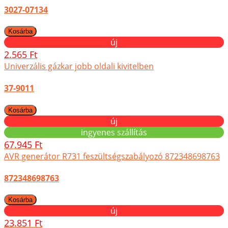
3027-07134
új
2.565 Ft
Univerzális gázkar jobb oldali kivitelben
37-9011
új
ingyenes szállítás
67.945 Ft
AVR generátor R731 feszültségszabályozó 872348698763
872348698763
új
23.851 Ft