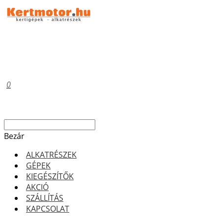
0
Bezár
ALKATRÉSZEK
GÉPEK
KIEGÉSZÍTŐK
AKCIÓ
SZÁLLÍTÁS
KAPCSOLAT