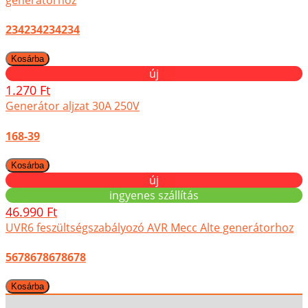
234234234234
új
1.270 Ft
Generátor aljzat 30A 250V
168-39
új
ingyenes szállítás
46.990 Ft
UVR6 feszültségszabályozó AVR Mecc Alte generátorhoz
5678678678678