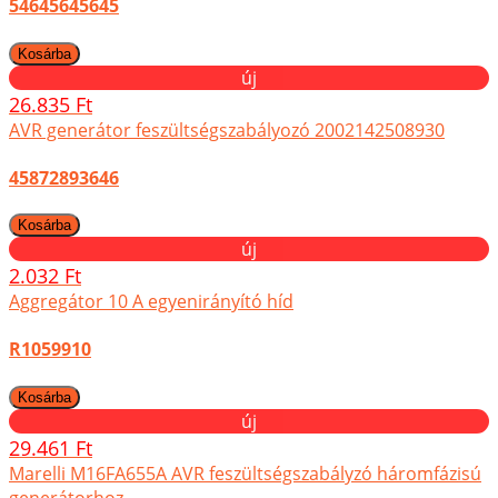
54645645645
új
26.835 Ft
AVR generátor feszültségszabályozó 2002142508930
45872893646
új
2.032 Ft
Aggregátor 10 A egyenirányító híd
R1059910
új
29.461 Ft
Marelli M16FA655A AVR feszültségszabályzó háromfázisú
generátorhoz