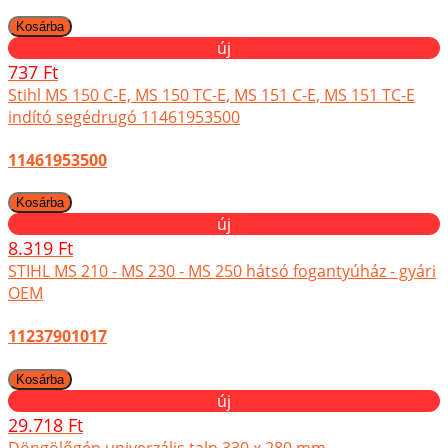
új
737 Ft
Stihl MS 150 C-E, MS 150 TC-E, MS 151 C-E, MS 151 TC-E
indító segédrugó 11461953500
11461953500
új
8.319 Ft
STIHL MS 210 - MS 230 - MS 250 hátsó fogantyúház - gyári
OEM
11237901017
új
29.718 Ft
Döngölőgép univerzális talp 330 x 280 mm