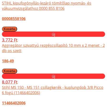
STIHL kipufogónyílás-lezáró tömítőlap nyomás- és
vákuumvizsgálathoz 0000 855 8106
00008558106
új
3.772 Ft
Aggregátor szivattyú rezgéscsillapító 10 mm x 2 menet - 2
db os szett
186-49
új
8.077 Ft
Stihl MS 150 - MS 151 csillagkerék - kuplungdob 3/8 Picco
6 fogú (11466402006)
11466402006