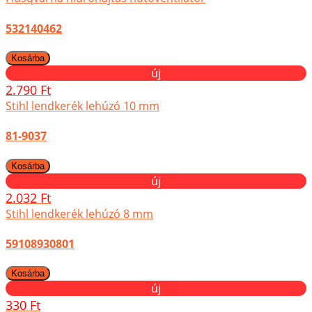
532140462
új
2.790 Ft
Stihl lendkerék lehúzó 10 mm
81-9037
új
2.032 Ft
Stihl lendkerék lehúzó 8 mm
59108930801
új
330 Ft