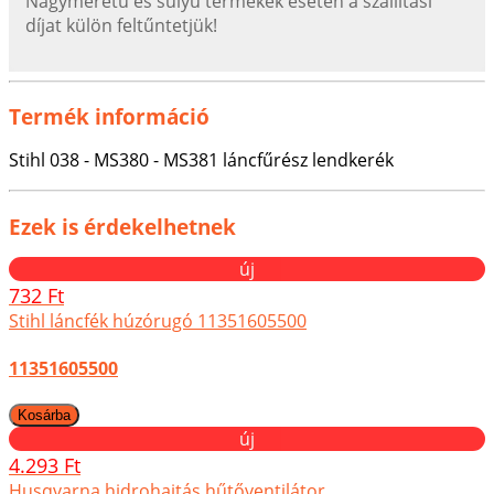
Nagyméretű és súlyú termékek esetén a szállítási
díjat külön feltűntetjük!
Termék információ
Stihl 038 - MS380 - MS381 láncfűrész lendkerék
Ezek is érdekelhetnek
új
732 Ft
Stihl láncfék húzórugó 11351605500
11351605500
új
4.293 Ft
Husqvarna hidrohajtás hűtőventilátor