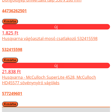
44736262501
új
1.825 Ft
Husqvarna vágóasztal-mosó csatlakozó 532415598
532415598
új
21.838 Ft
Husqvarna - McCulloch SuperLite 4528, McCulloch
HD45577 sövénynyíró vágókés
577249601