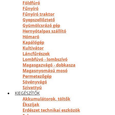
Földfúró
Fűnyíró
Fűnyíró traktor
Gyepszellőztető
Gyümölcsrázó gép
Hernyótalpas szállító
Hómaró
Kapálógép
Kultivátor
Láncfűrészek
Lombfúvó - lombszívó
Magasgazvágó - dobkasza
Magasnyomású mosó
Permetezőgép
Sövényvágó
Szivattyú
KIEGÉSZÍTŐK
Akkumulátorok, töltők
Ékszíjak
Erdészet technikai eszközök