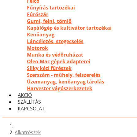
Felco
Fűnyírás tartozékai
Fúrószár
Gumi, felni, tömlő
Kapálógép és kultivátor tartozékai
Kenőanyag
Láncélezés, szegecselés
Motorok
Munka és védőruházat
Oleo-Mac gépek adapterei
Silky kézi fűrészek
Szerszám - műhely, felszerelés
Üzemanyag, kenőanyag tárolás
Harvester vágószerkezetek
AKCIÓ
SZÁLLÍTÁS
KAPCSOLAT
Alkatrészek