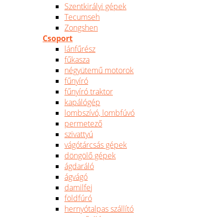
Szentkirályi gépek
Tecumseh
Zongshen
Csoport
lánfűrész
fűkasza
négyütemű motorok
fűnyíró
fűnyíró traktor
kapálógép
lombszívó, lombfúvó
permetező
szivattyú
vágótárcsás gépek
döngölő gépek
ágdaráló
ágvágó
damilfej
földfúró
hernyótalpas szállító