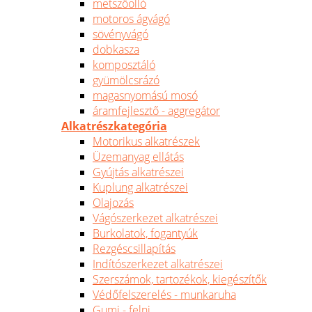
metszőolló
motoros ágvágó
sövényvágó
dobkasza
komposztáló
gyümölcsrázó
magasnyomású mosó
áramfejlesztő - aggregátor
Alkatrészkategória
Motorikus alkatrészek
Üzemanyag ellátás
Gyújtás alkatrészei
Kuplung alkatrészei
Olajozás
Vágószerkezet alkatrészei
Burkolatok, fogantyúk
Rezgéscsillapítás
Indítószerkezet alkatrészei
Szerszámok, tartozékok, kiegészítők
Védőfelszerelés - munkaruha
Gumi - felni