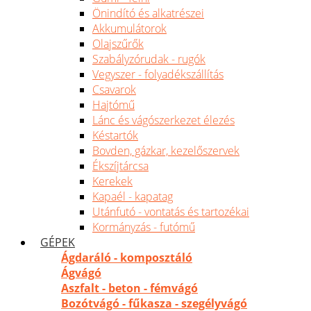
Önindító és alkatrészei
Akkumulátorok
Olajszűrők
Szabályzórudak - rugók
Vegyszer - folyadékszállítás
Csavarok
Hajtómű
Lánc és vágószerkezet élezés
Késtartók
Bovden, gázkar, kezelőszervek
Ékszíjtárcsa
Kerekek
Kapaél - kapatag
Utánfutó - vontatás és tartozékai
Kormányzás - futómű
GÉPEK
Ágdaráló - komposztáló
Ágvágó
Aszfalt - beton - fémvágó
Bozótvágó - fűkasza - szegélyvágó