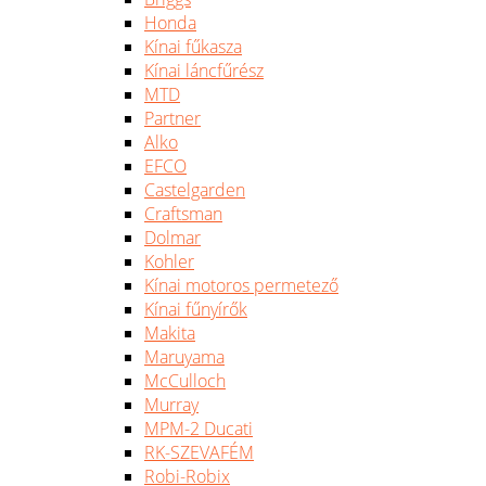
Honda
Kínai fűkasza
Kínai láncfűrész
MTD
Partner
Alko
EFCO
Castelgarden
Craftsman
Dolmar
Kohler
Kínai motoros permetező
Kínai fűnyírők
Makita
Maruyama
McCulloch
Murray
MPM-2 Ducati
RK-SZEVAFÉM
Robi-Robix