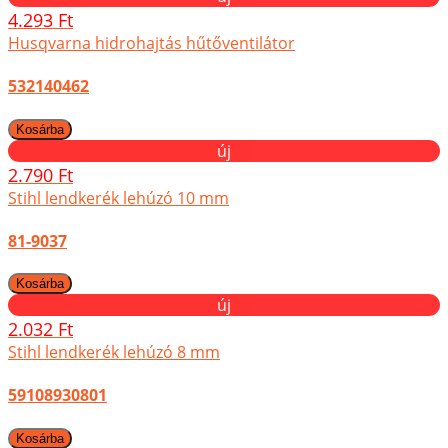
4.293 Ft
Husqvarna hidrohajtás hűtőventilátor
532140462
új
2.790 Ft
Stihl lendkerék lehúzó 10 mm
81-9037
új
2.032 Ft
Stihl lendkerék lehúzó 8 mm
59108930801