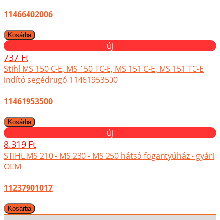
11466402006
új
737 Ft
Stihl MS 150 C-E, MS 150 TC-E, MS 151 C-E, MS 151 TC-E
indító segédrugó 11461953500
11461953500
új
8.319 Ft
STIHL MS 210 - MS 230 - MS 250 hátsó fogantyúház - gyári
OEM
11237901017