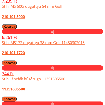
7.239 Ft
Stihl MS 500i dugattyú 54 mm Golf
210 101 5000
új
6.261 Ft
Stihl MS172 dugattyú 38 mm Golf 11480302013
210 101 1720
új
744 Ft
Stihl láncfék húzórugó 11351605500
11351605500
új