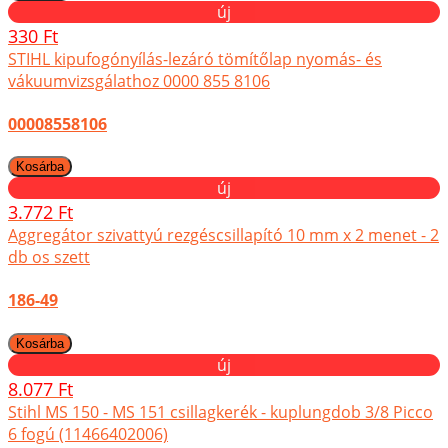
új
330 Ft
STIHL kipufogónyílás-lezáró tömítőlap nyomás- és
vákuumvizsgálathoz 0000 855 8106
00008558106
új
3.772 Ft
Aggregátor szivattyú rezgéscsillapító 10 mm x 2 menet - 2
db os szett
186-49
új
8.077 Ft
Stihl MS 150 - MS 151 csillagkerék - kuplungdob 3/8 Picco
6 fogú (11466402006)