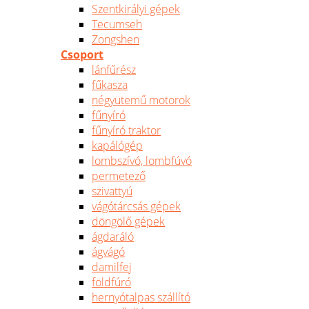
Szentkirályi gépek
Tecumseh
Zongshen
Csoport
lánfűrész
fűkasza
négyütemű motorok
fűnyíró
fűnyíró traktor
kapálógép
lombszívó, lombfúvó
permetező
szivattyú
vágótárcsás gépek
döngölő gépek
ágdaráló
ágvágó
damilfej
földfúró
hernyótalpas szállító