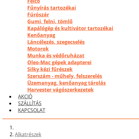
Felco
Fűnyírás tartozékai
Fúrószár
Gumi, felni, tömlő
Kapálógép és kultivátor tartozékai
Kenőanyag
Láncélezés, szegecselés
Motorok
Munka és védőruházat
Oleo-Mac gépek adapterei
Silky kézi fűrészek
Szerszám - műhely, felszerelés
Üzemanyag, kenőanyag tárolás
Harvester vágószerkezetek
AKCIÓ
SZÁLLÍTÁS
KAPCSOLAT
Alkatrészek