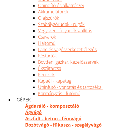
Önindító és alkatrészei
Akkumulátorok
Olajszűrők
Szabályzórudak - rugók
Vegyszer - folyadékszállítás
Csavarok
Hajtómű
Lánc és vágószerkezet élezés
Késtartók
Bovden, gázkar, kezelőszervek
Ékszíjtárcsa
Kerekek
Kapaél - kapatag
Utánfutó - vontatás és tartozékai
Kormányzás - futómű
GÉPEK
Ágdaráló - komposztáló
Ágvágó
Aszfalt - beton - fémvágó
Bozótvágó - fűkasza - szegélyvágó