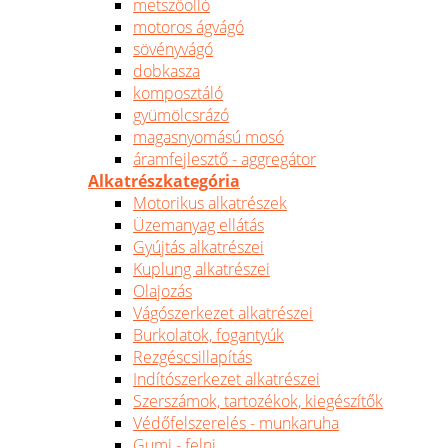
metszőolló
motoros ágvágó
sövényvágó
dobkasza
komposztáló
gyümölcsrázó
magasnyomású mosó
áramfejlesztő - aggregátor
Alkatrészkategória
Motorikus alkatrészek
Üzemanyag ellátás
Gyújtás alkatrészei
Kuplung alkatrészei
Olajozás
Vágószerkezet alkatrészei
Burkolatok, fogantyúk
Rezgéscsillapítás
Indítószerkezet alkatrészei
Szerszámok, tartozékok, kiegészítők
Védőfelszerelés - munkaruha
Gumi - felni