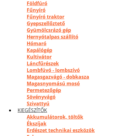
Földfúró
Fűnyíró
Fűnyíró traktor
Gyepszellőztető
Gyümölcsrázó gép
Hernyótalpas szállító
Hómaró
Kapálógép
Kultivátor
Láncfűrészek
Lombfúvó - lombszívó
Magasgazvágó - dobkasza
Magasnyomású mosó
Permetezőgép
Sövényvágó
Szivattyú
KIEGÉSZÍTŐK
Akkumulátorok, töltők
Ékszíjak
Erdészet technikai eszközök