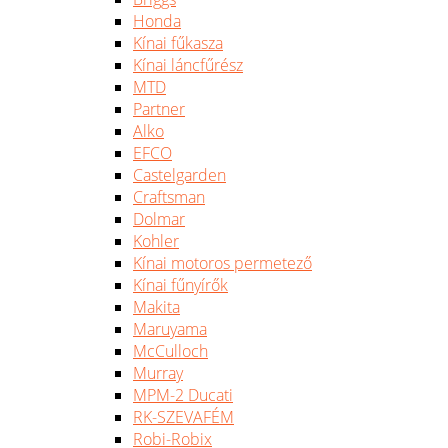
Honda
Kínai fűkasza
Kínai láncfűrész
MTD
Partner
Alko
EFCO
Castelgarden
Craftsman
Dolmar
Kohler
Kínai motoros permetező
Kínai fűnyírők
Makita
Maruyama
McCulloch
Murray
MPM-2 Ducati
RK-SZEVAFÉM
Robi-Robix