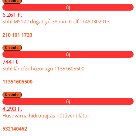
új
6.261 Ft
Stihl MS172 dugattyú 38 mm Golf 11480302013
210 101 1720
új
744 Ft
Stihl láncfék húzórugó 11351605500
11351605500
új
4.293 Ft
Husqvarna hidrohajtás hűtőventilátor
532140462