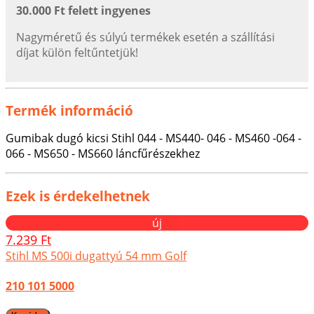
30.000 Ft felett ingyenes
Nagyméretű és súlyú termékek esetén a szállítási
díjat külön feltűntetjük!
Termék információ
Gumibak dugó kicsi Stihl 044 - MS440- 046 - MS460 -064 -
066 - MS650 - MS660 láncfűrészekhez
Ezek is érdekelhetnek
új
7.239 Ft
Stihl MS 500i dugattyú 54 mm Golf
210 101 5000