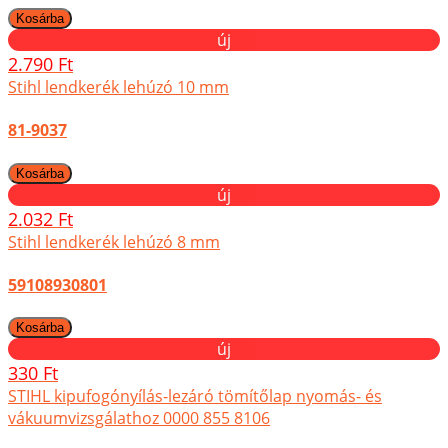
új
2.790 Ft
Stihl lendkerék lehúzó 10 mm
81-9037
új
2.032 Ft
Stihl lendkerék lehúzó 8 mm
59108930801
új
330 Ft
STIHL kipufogónyílás-lezáró tömítőlap nyomás- és
vákuumvizsgálathoz 0000 855 8106