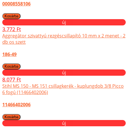
00008558106
új
3.772 Ft
Aggregátor szivattyú rezgéscsillapító 10 mm x 2 menet - 2
db os szett
186-49
új
8.077 Ft
Stihl MS 150 - MS 151 csillagkerék - kuplungdob 3/8 Picco
6 fogú (11466402006)
11466402006
új