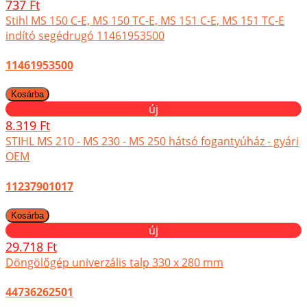
737 Ft
Stihl MS 150 C-E, MS 150 TC-E, MS 151 C-E, MS 151 TC-E
indító segédrugó 11461953500
11461953500
új
8.319 Ft
STIHL MS 210 - MS 230 - MS 250 hátsó fogantyúház - gyári
OEM
11237901017
új
29.718 Ft
Döngölőgép univerzális talp 330 x 280 mm
44736262501