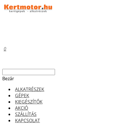
0
Bezár
ALKATRÉSZEK
GÉPEK
KIEGÉSZÍTŐK
AKCIÓ
SZÁLLÍTÁS
KAPCSOLAT