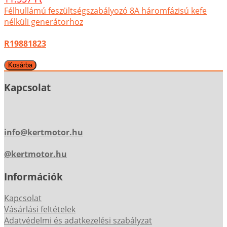
Félhullámú feszültségszabályozó 8A háromfázisú kefe
nélküli generátorhoz
R19881823
Kapcsolat
info@kertmotor.hu
@kertmotor.hu
Információk
Kapcsolat
Vásárlási feltételek
Adatvédelmi és adatkezelési szabályzat