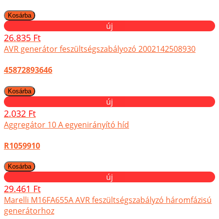
új
26.835 Ft
AVR generátor feszültségszabályozó 2002142508930
45872893646
új
2.032 Ft
Aggregátor 10 A egyenirányító híd
R1059910
új
29.461 Ft
Marelli M16FA655A AVR feszültségszabályzó háromfázisú
generátorhoz