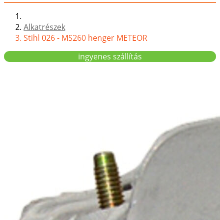
Alkatrészek
Stihl 026 - MS260 henger METEOR
ingyenes szállítás