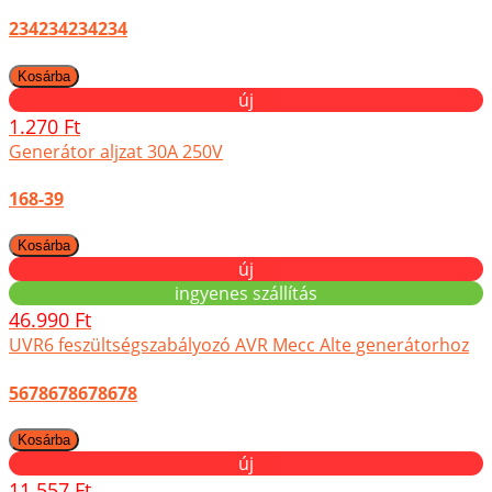
234234234234
új
1.270 Ft
Generátor aljzat 30A 250V
168-39
új
ingyenes szállítás
46.990 Ft
UVR6 feszültségszabályozó AVR Mecc Alte generátorhoz
5678678678678
új
11.557 Ft