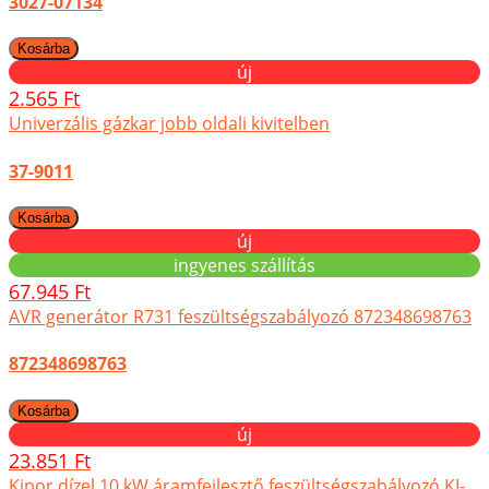
3027-07134
új
2.565 Ft
Univerzális gázkar jobb oldali kivitelben
37-9011
új
ingyenes szállítás
67.945 Ft
AVR generátor R731 feszültségszabályozó 872348698763
872348698763
új
23.851 Ft
Kipor dízel 10 kW áramfejlesztő feszültségszabályozó KI-