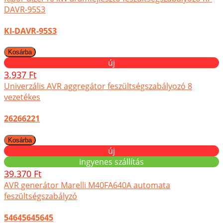
DAVR-95S3
KI-DAVR-95S3
új
3.937 Ft
Univerzális AVR aggregátor feszültségszabályozó 8
vezetékes
26266221
új
ingyenes szállítás
39.370 Ft
AVR generátor Marelli M40FA640A automata
feszültségszabályzó
54645645645