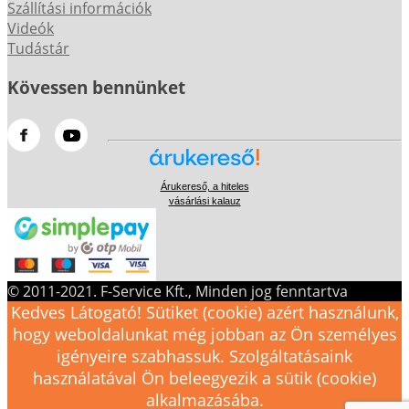
Szállítási információk
Videók
Tudástár
Kövessen bennünket
Árukereső, a hiteles
vásárlási kalauz
© 2011-2021. F-Service Kft., Minden jog fenntartva
Kedves Látogató! Sütiket (cookie) azért használunk,
hogy weboldalunkat még jobban az Ön személyes
igényeire szabhassuk. Szolgáltatásaink
használatával Ön beleegyezik a sütik (cookie)
alkalmazásába.