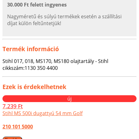
30.000 Ft felett ingyenes
Nagyméretű és súlyú termékek esetén a szállítási
díjat külön feltűntetjük!
Termék információ
Stihl 017, 018, MS170, MS180 olajtartály - Stihl
cikkszám:1130 350 4400
Ezek is érdekelhetnek
új
7.239 Ft
Stihl MS 500i dugattyú 54 mm Golf
210 101 5000