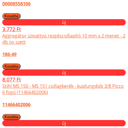
00008558106
új
3.772 Ft
Aggregátor szivattyú rezgéscsillapító 10 mm x 2 menet - 2
db os szett
186-49
új
8.077 Ft
Stihl MS 150 - MS 151 csillagkerék - kuplungdob 3/8 Picco
6 fogú (11466402006)
11466402006
új