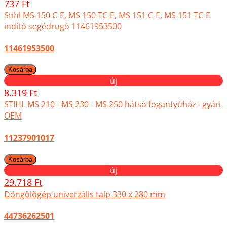
737 Ft
Stihl MS 150 C-E, MS 150 TC-E, MS 151 C-E, MS 151 TC-E
indító segédrugó 11461953500
11461953500
új
8.319 Ft
STIHL MS 210 - MS 230 - MS 250 hátsó fogantyúház - gyári
OEM
11237901017
új
29.718 Ft
Döngölőgép univerzális talp 330 x 280 mm
44736262501