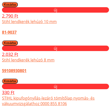
új
2.790 Ft
Stihl lendkerék lehúzó 10 mm
81-9037
új
2.032 Ft
Stihl lendkerék lehúzó 8 mm
59108930801
új
330 Ft
STIHL kipufogónyílás-lezáró tömítőlap nyomás- és
vákuumvizsgálathoz 0000 855 8106