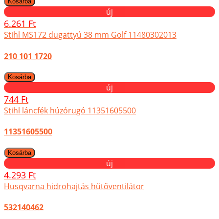
új
6.261 Ft
Stihl MS172 dugattyú 38 mm Golf 11480302013
210 101 1720
új
744 Ft
Stihl láncfék húzórugó 11351605500
11351605500
új
4.293 Ft
Husqvarna hidrohajtás hűtőventilátor
532140462