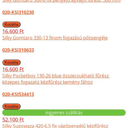
020-KSI310230
16.600 Ft
Silky Gomtaro 330-13 finom fogazású pótpengéje
020-KSI310633
16.600 Ft
Silky Pocketboy 130-26 blue összecsukható fűrész,
közepes fogazatú kézifűrész kemény fához
020-KSI534413
ingyenes szállítás
52.100 Ft
Silky Sugowaza 420-6.5 fix vágópengéjű kézifűrész