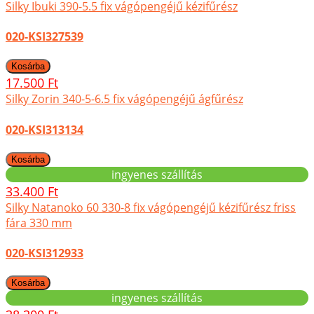
Silky Ibuki 390-5.5 fix vágópengéjű kézifűrész
020-KSI327539
17.500 Ft
Silky Zorin 340-5-6.5 fix vágópengéjű ágfűrész
020-KSI313134
ingyenes szállítás
33.400 Ft
Silky Natanoko 60 330-8 fix vágópengéjű kézifűrész friss
fára 330 mm
020-KSI312933
ingyenes szállítás