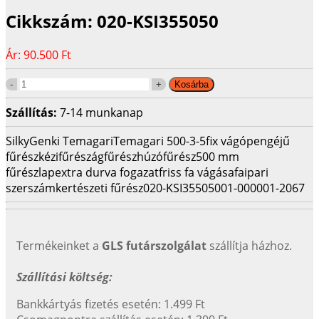
Cikkszám:
020-KSI355050
Ár:
90.500 Ft
Szállítás:
7-14 munkanap
Silky
Genki Temagari
Temagari 500-3-5
fix vágópengéjű
fűrész
kézifűrész
ágfűrész
húzófűrész
500 mm
fűrészlap
extra durva fogazat
friss fa vágása
faipari
szerszám
kertészeti fűrész
020-KSI355050
01-000001-2067
Termékeinket a
GLS futárszolgálat
szállítja házhoz.
Szállítási költség:
Bankkártyás fizetés esetén: 1.499 Ft