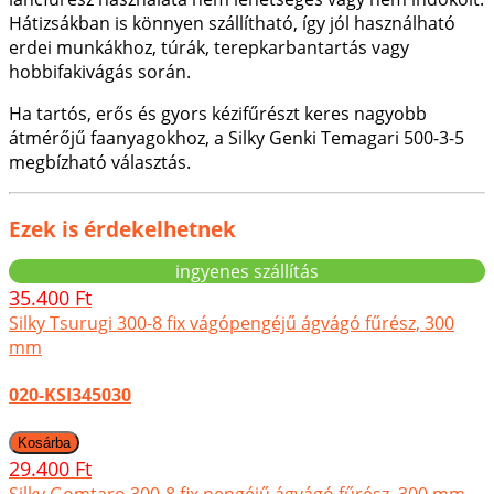
Hátizsákban is könnyen szállítható, így jól használható
erdei munkákhoz, túrák, terepkarbantartás vagy
hobbifakivágás során.
Ha tartós, erős és gyors kézifűrészt keres nagyobb
átmérőjű faanyagokhoz, a Silky Genki Temagari 500-3-5
megbízható választás.
Ezek is érdekelhetnek
ingyenes szállítás
35.400 Ft
Silky Tsurugi 300-8 fix vágópengéjű ágvágó fűrész, 300
mm
020-KSI345030
29.400 Ft
Silky Gomtaro 300-8 fix pengéjű ágvágó fűrész, 300 mm