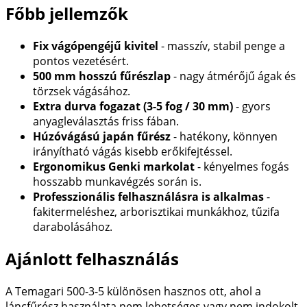
Főbb jellemzők
Fix vágópengéjű kivitel
- masszív, stabil penge a
pontos vezetésért.
500 mm hosszú fűrészlap
- nagy átmérőjű ágak és
törzsek vágásához.
Extra durva fogazat (3-5 fog / 30 mm)
- gyors
anyagleválasztás friss fában.
Húzóvágású japán fűrész
- hatékony, könnyen
irányítható vágás kisebb erőkifejtéssel.
Ergonomikus Genki markolat
- kényelmes fogás
hosszabb munkavégzés során is.
Professzionális felhasználásra is alkalmas
-
fakitermeléshez, arborisztikai munkákhoz, tűzifa
darabolásához.
Ajánlott felhasználás
A Temagari 500-3-5 különösen hasznos ott, ahol a
láncfűrész használata nem lehetséges vagy nem indokolt.