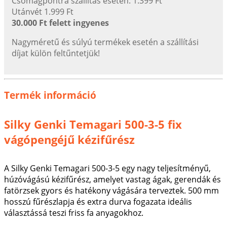
Csomagpontra szállítás esetén: 1.399 Ft
Utánvét 1.999 Ft
30.000 Ft felett ingyenes
Nagyméretű és súlyú termékek esetén a szállítási
díjat külön feltűntetjük!
Termék információ
Silky Genki Temagari 500-3-5 fix
vágópengéjű kézifűrész
A Silky Genki Temagari 500-3-5 egy nagy teljesítményű,
húzóvágású kézifűrész, amelyet vastag ágak, gerendák és
fatörzsek gyors és hatékony vágására terveztek. 500 mm
hosszú fűrészlapja és extra durva fogazata ideális
választássá teszi friss fa anyagokhoz.