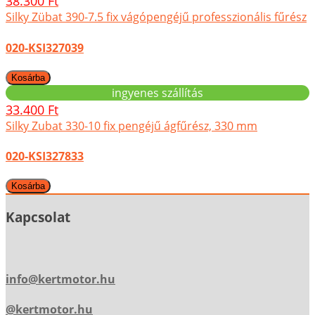
38.300 Ft
Silky Zübat 390-7.5 fix vágópengéjű professzionális fűrész
020-KSI327039
ingyenes szállítás
33.400 Ft
Silky Zubat 330-10 fix pengéjű ágfűrész, 330 mm
020-KSI327833
Kapcsolat
info@kertmotor.hu
@kertmotor.hu