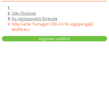
Silky fűrészek
Fix vágópengéjű fűrészek
Silky Genki Temagari 500-3-5 fix vágópengéjű
kézifűrész
ingyenes szállítás