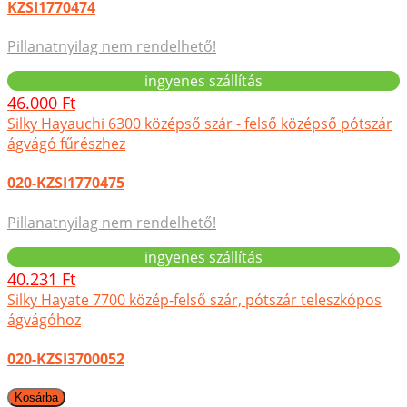
KZSI1770474
Pillanatnyilag nem rendelhető!
ingyenes szállítás
46.000 Ft
Silky Hayauchi 6300 középső szár - felső középső pótszár
ágvágó fűrészhez
020-KZSI1770475
Pillanatnyilag nem rendelhető!
ingyenes szállítás
40.231 Ft
Silky Hayate 7700 közép-felső szár, pótszár teleszkópos
ágvágóhoz
020-KZSI3700052