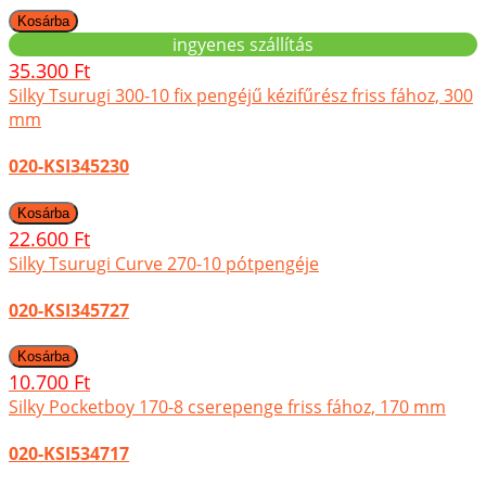
ingyenes szállítás
35.300 Ft
Silky Tsurugi 300-10 fix pengéjű kézifűrész friss fához, 300
mm
020-KSI345230
22.600 Ft
Silky Tsurugi Curve 270-10 pótpengéje
020-KSI345727
10.700 Ft
Silky Pocketboy 170-8 cserepenge friss fához, 170 mm
020-KSI534717