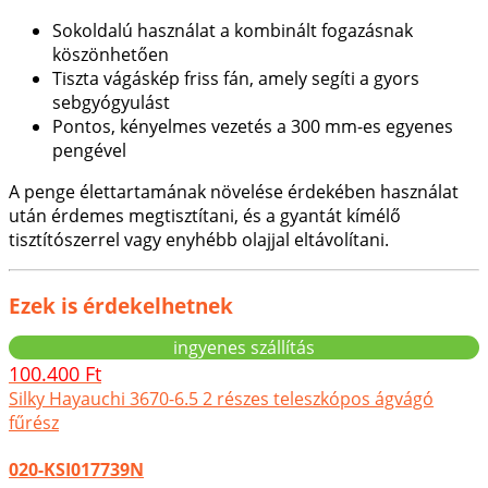
Sokoldalú használat a kombinált fogazásnak
köszönhetően
Tiszta vágáskép friss fán, amely segíti a gyors
sebgyógyulást
Pontos, kényelmes vezetés a 300 mm-es egyenes
pengével
A penge élettartamának növelése érdekében használat
után érdemes megtisztítani, és a gyantát kímélő
tisztítószerrel vagy enyhébb olajjal eltávolítani.
Ezek is érdekelhetnek
ingyenes szállítás
100.400 Ft
Silky Hayauchi 3670-6.5 2 részes teleszkópos ágvágó
fűrész
020-KSI017739N