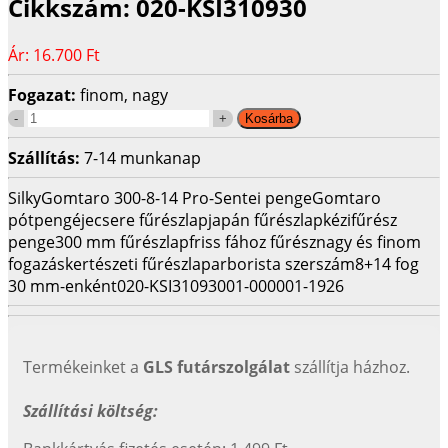
Cikkszám:
020-KSI310930
Ár:
16.700 Ft
Fogazat:
finom, nagy
Szállítás:
7-14 munkanap
Silky
Gomtaro 300-8-14 Pro-Sentei penge
Gomtaro
pótpengéje
csere fűrészlap
japán fűrészlap
kézifűrész
penge
300 mm fűrészlap
friss fához fűrész
nagy és finom
fogazás
kertészeti fűrészlap
arborista szerszám
8+14 fog
30 mm-enként
020-KSI310930
01-000001-1926
Termékeinket a
GLS futárszolgálat
szállítja házhoz.
Szállítási költség: