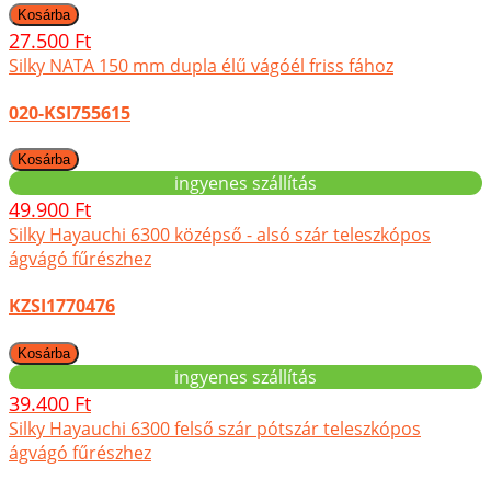
27.500 Ft
Silky NATA 150 mm dupla élű vágóél friss fához
020-KSI755615
ingyenes szállítás
49.900 Ft
Silky Hayauchi 6300 középső - alsó szár teleszkópos
ágvágó fűrészhez
KZSI1770476
ingyenes szállítás
39.400 Ft
Silky Hayauchi 6300 felső szár pótszár teleszkópos
ágvágó fűrészhez