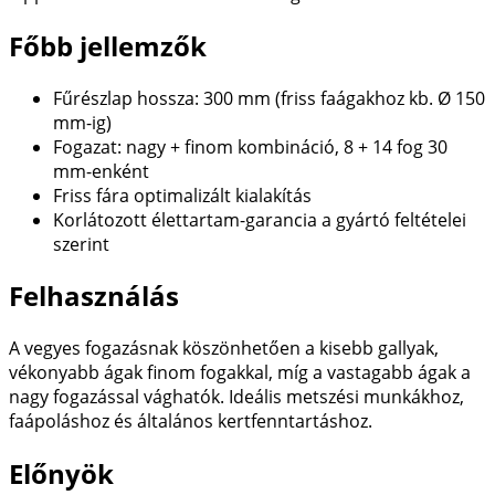
Főbb jellemzők
Fűrészlap hossza: 300 mm (friss faágakhoz kb. Ø 150
mm-ig)
Fogazat: nagy + finom kombináció, 8 + 14 fog 30
mm-enként
Friss fára optimalizált kialakítás
Korlátozott élettartam-garancia a gyártó feltételei
szerint
Felhasználás
A vegyes fogazásnak köszönhetően a kisebb gallyak,
vékonyabb ágak finom fogakkal, míg a vastagabb ágak a
nagy fogazással vághatók. Ideális metszési munkákhoz,
faápoláshoz és általános kertfenntartáshoz.
Előnyök