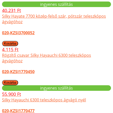
ingyenes szállítás
40.231 Ft
Silky Hayate 7700 közép-felső szár, pótszár teleszkópos
ágvágóhoz
020-KZSI3700052
4.115 Ft
Rögzítő csavar Silky Hayauchi 6300 teleszkópos
ágvágóhoz
020-KZSI1770450
ingyenes szállítás
55.900 Ft
Silky Hayauchi 6300 teleszkópos ágvágó nyél
020-KZSI1770477