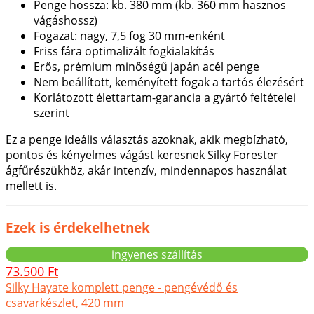
Penge hossza: kb. 380 mm (kb. 360 mm hasznos
vágáshossz)
Fogazat: nagy, 7,5 fog 30 mm-enként
Friss fára optimalizált fogkialakítás
Erős, prémium minőségű japán acél penge
Nem beállított, keményített fogak a tartós élezésért
Korlátozott élettartam-garancia a gyártó feltételei
szerint
Ez a penge ideális választás azoknak, akik megbízható,
pontos és kényelmes vágást keresnek Silky Forester
ágfűrészükhöz, akár intenzív, mindennapos használat
mellett is.
Ezek is érdekelhetnek
ingyenes szállítás
73.500 Ft
Silky Hayate komplett penge - pengévédő és
csavarkészlet, 420 mm