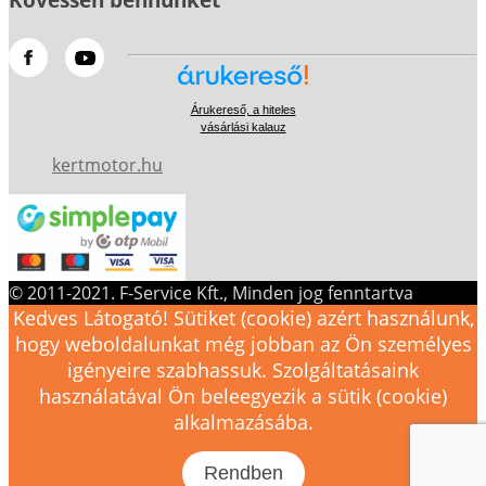
Árukereső, a hiteles
vásárlási kalauz
kertmotor.hu
© 2011-2021. F-Service Kft., Minden jog fenntartva
Kedves Látogató! Sütiket (cookie) azért használunk,
hogy weboldalunkat még jobban az Ön személyes
igényeire szabhassuk. Szolgáltatásaink
használatával Ön beleegyezik a sütik (cookie)
alkalmazásába.
Rendben