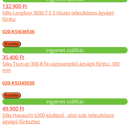
132.900 Ft
Silky Longboy 3600-7.5 3 részes teleszkópos ágvágó
fűrész
020-KSI636536
ingyenes szállítás
35.400 Ft
Silky Tsurugi 300-8 fix vágópengéjű ágvágó fűrész, 300
mm
020-KSI345030
ingyenes szállítás
49.900 Ft
Silky Hayauchi 6300 középső - alsó szár teleszkópos
ágvágó fűrészhez