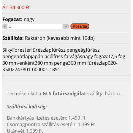
Ár:
34.300 Ft
Fogazat:
nagy
Szállítás:
Raktáron (kevesebb mint 10db)
Silky
Forester
fűrészlap
fűrész penge
ágfűrész
penge
pótlap
japán acél
friss fa vágás
nagy fogazat
7,5 fog
30 mm-enként
380 mm penge
360 mm fűrészlap
020-
KSI027438
01-000001-1891
Termékeinket a
GLS futárszolgálat
szállítja házhoz.
Szállítási költség:
Bankkártyás fizetés esetén: 1.499 Ft
Csomagpontra szállítás esetén: 1.399 Ft
Utánvét 1.999 Ft