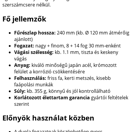
szerszámcsere nélkül.
Fő jellemzők
Fűrészlap hossza:
240 mm (kb. Ø 120 mm átmérőig
ajánlott)
Fogazat:
nagy + finom, 8 + 14 fog 30 mm-enként
Vágási szélesség:
kb. 1.1 mm, tiszta és keskeny
vágás
Anyag:
kiváló minőségű japán acél, krómozott
felület a korrózió csökkentésére
Felhasználás:
friss fa, kerti metszés, kisebb
faápolási munkák
Súly:
kb. 355 g, könnyű és jól kontrollálható
Korlátozott élettartam garancia
gyártói feltételek
szerint
Előnyök használat közben
A dupla fogazatnak köszönhetően gyors