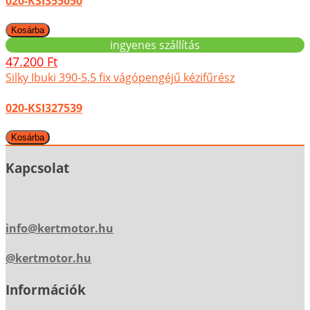
020-KSI355050
ingyenes szállítás
47.200 Ft
Silky Ibuki 390-5.5 fix vágópengéjű kézifűrész
020-KSI327539
Kapcsolat
info@kertmotor.hu
@kertmotor.hu
Információk