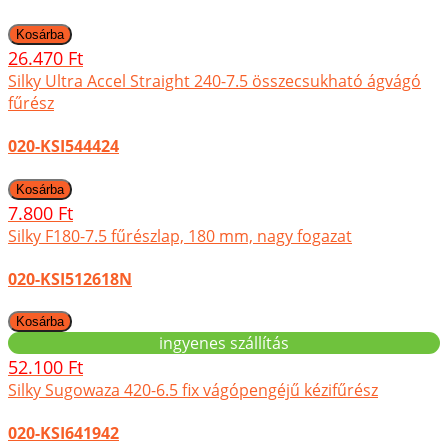
26.470 Ft
Silky Ultra Accel Straight 240-7.5 összecsukható ágvágó
fűrész
020-KSI544424
7.800 Ft
Silky F180-7.5 fűrészlap, 180 mm, nagy fogazat
020-KSI512618N
ingyenes szállítás
52.100 Ft
Silky Sugowaza 420-6.5 fix vágópengéjű kézifűrész
020-KSI641942