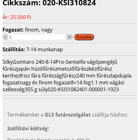
Cikkszám:
020-KSI310824
Ár:
25.500 Ft
Fogazat:
finom, nagy
Szállítás:
7-14 munkanap
Silky
Gomtaro 240-8-14
Pro-Sentei
fix vágópengéjű
fűrész
japán húzófűrész
metszőfűrész
kézifűrész
kerthez
friss fára fűrész
ágfűrész
240 mm fűrészlap
dupla
fogazat
nagy és finom fogazat
8+14 fog
1.1 mm vágási
szélesség
355 g súly
020-KSI310824
01-000001-1923
Termékeinket a
GLS futárszolgálat
szállítja házhoz.
Szállítási költség: