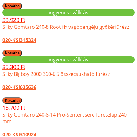
ingyenes szállítás
33.920 Ft
Silky Gomtaro 240-8 Root fix vágópengéjű gyökérfűrész
020-KSI315324
ingyenes szállítás
35.300 Ft
Silky Bigboy 2000 360-6.5 összecsukható fűrész
020-KSI635636
15.700 Ft
Silky Gomtaro 240-8-14 Pro-Sentei csere fűrészlap 240
mm
020-KSI310924