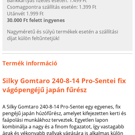
Bankkártyás fizetés esetén: 1.499 Ft
Csomagpontra szállítás esetén: 1.399 Ft
Utánvét 1.999 Ft
30.000 Ft felett ingyenes
Nagyméretű és súlyú termékek esetén a szállítási
díjat külön feltűntetjük!
Termék információ
Silky Gomtaro 240-8-14 Pro-Sentei fix
vágópengéjű japán fűrész
A Silky Gomtaro 240-8-14 Pro-Sentei egy egyenes, fix
pengéjű japán húzófűrész, amelyet kifejezetten kerti és
faápolási munkákhoz terveztek. Egyetlen lapon
kombinálja a nagy és a finom fogazatot, így vastagabb
ágak és vékonyabb gallyak vágására is alkalmas külön