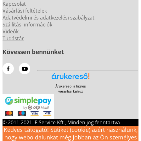
Kapcsolat
Vásárlási feltételek
Adatvédelmi és adatkezelési szabályzat
Szállítási információk
Videók
Tudástár
Kövessen bennünket
Árukereső, a hiteles
vásárlási kalauz
© 2011-2021. F-Service Kft., Minden jog fenntartva
Kedves Látogató! Sütiket (cookie) azért használunk,
hogy weboldalunkat még jobban az Ön személyes