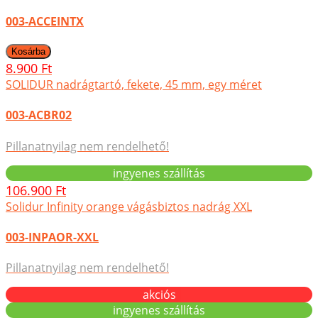
003-ACCEINTX
8.900 Ft
SOLIDUR nadrágtartó, fekete, 45 mm, egy méret
003-ACBR02
Pillanatnyilag nem rendelhető!
ingyenes szállítás
106.900 Ft
Solidur Infinity orange vágásbiztos nadrág XXL
003-INPAOR-XXL
Pillanatnyilag nem rendelhető!
akciós
ingyenes szállítás