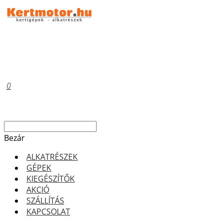
0
Bezár
ALKATRÉSZEK
GÉPEK
KIEGÉSZÍTŐK
AKCIÓ
SZÁLLÍTÁS
KAPCSOLAT