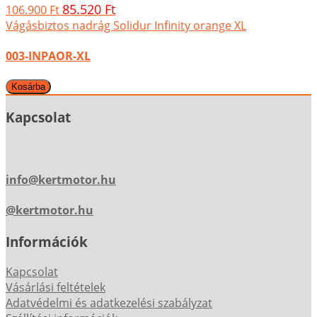
85.520 Ft
106.900 Ft
Vágásbiztos nadrág Solidur Infinity orange XL
003-INPAOR-XL
Kapcsolat
info@kertmotor.hu
@kertmotor.hu
Információk
Kapcsolat
Vásárlási feltételek
Adatvédelmi és adatkezelési szabályzat