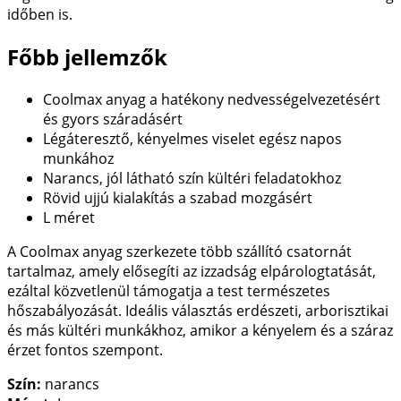
időben is.
Főbb jellemzők
Coolmax anyag a hatékony nedvességelvezetésért
és gyors száradásért
Légáteresztő, kényelmes viselet egész napos
munkához
Narancs, jól látható szín kültéri feladatokhoz
Rövid ujjú kialakítás a szabad mozgásért
L méret
A Coolmax anyag szerkezete több szállító csatornát
tartalmaz, amely elősegíti az izzadság elpárologtatását,
ezáltal közvetlenül támogatja a test természetes
hőszabályozását. Ideális választás erdészeti, arborisztikai
és más kültéri munkákhoz, amikor a kényelem és a száraz
érzet fontos szempont.
Szín:
narancs