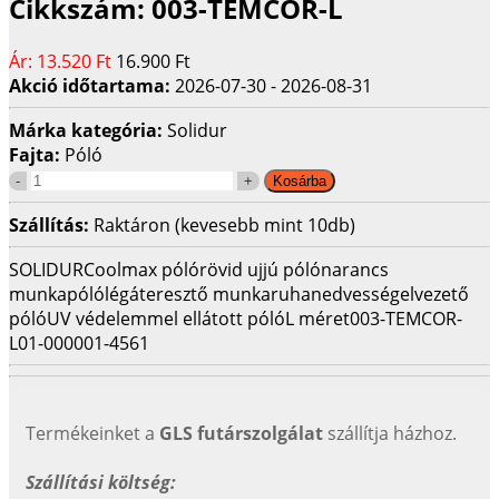
Cikkszám:
003-TEMCOR-L
Ár:
13.520 Ft
16.900 Ft
Akció időtartama:
2026-07-30 - 2026-08-31
Márka kategória:
Solidur
Fajta:
Póló
Szállítás:
Raktáron (kevesebb mint 10db)
SOLIDUR
Coolmax póló
rövid ujjú póló
narancs
munkapóló
légáteresztő munkaruha
nedvességelvezető
póló
UV védelemmel ellátott póló
L méret
003-TEMCOR-
L
01-000001-4561
Termékeinket a
GLS futárszolgálat
szállítja házhoz.
Szállítási költség: