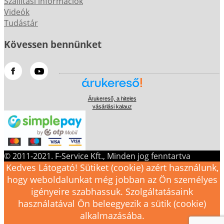
Szállítási információk
Videók
Tudástár
Kövessen bennünket
Árukereső, a hiteles
vásárlási kalauz
© 2011-2021. F-Service Kft., Minden jog fenntartva
Kedves Látogató! Sütiket (cookie) azért használunk,
hogy weboldalunkat még jobban az Ön személyes
igényeire szabhassuk. Szolgáltatásaink
használatával Ön beleegyezik a sütik (cookie)
alkalmazásába.