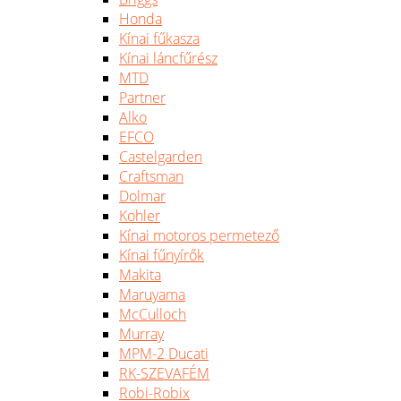
Honda
Kínai fűkasza
Kínai láncfűrész
MTD
Partner
Alko
EFCO
Castelgarden
Craftsman
Dolmar
Kohler
Kínai motoros permetező
Kínai fűnyírők
Makita
Maruyama
McCulloch
Murray
MPM-2 Ducati
RK-SZEVAFÉM
Robi-Robix