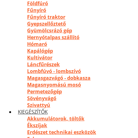
Földfúró
Fűnyíró
Fűnyíró traktor
Gyepszellőztető
Gyümölcsrázó gép
Hernyótalpas szállító
Hómaró
Kapálógép
Kultivátor
Láncfűrészek
Lombfúvó - lombszívó
Magasgazvágó - dobkasza
Magasnyomású mosó
Permetezőgép
Sövényvágó
Szivattyú
KIEGÉSZÍTŐK
Akkumulátorok, töltők
Ékszíjak
Erdészet technikai eszközök