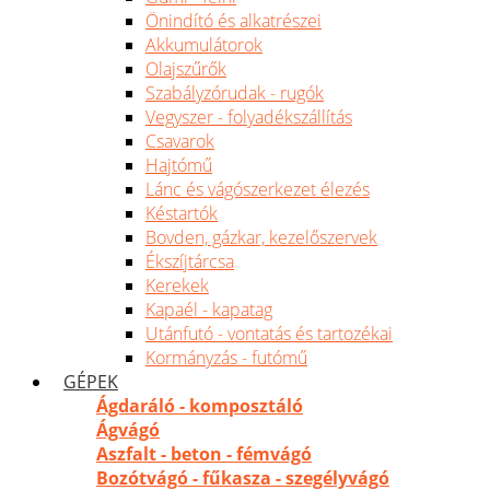
Önindító és alkatrészei
Akkumulátorok
Olajszűrők
Szabályzórudak - rugók
Vegyszer - folyadékszállítás
Csavarok
Hajtómű
Lánc és vágószerkezet élezés
Késtartók
Bovden, gázkar, kezelőszervek
Ékszíjtárcsa
Kerekek
Kapaél - kapatag
Utánfutó - vontatás és tartozékai
Kormányzás - futómű
GÉPEK
Ágdaráló - komposztáló
Ágvágó
Aszfalt - beton - fémvágó
Bozótvágó - fűkasza - szegélyvágó