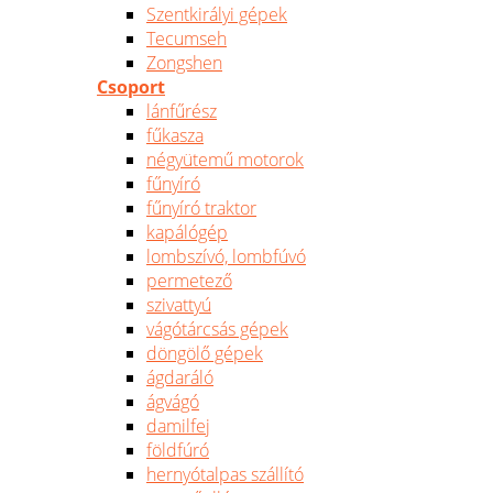
Szentkirályi gépek
Tecumseh
Zongshen
Csoport
lánfűrész
fűkasza
négyütemű motorok
fűnyíró
fűnyíró traktor
kapálógép
lombszívó, lombfúvó
permetező
szivattyú
vágótárcsás gépek
döngölő gépek
ágdaráló
ágvágó
damilfej
földfúró
hernyótalpas szállító