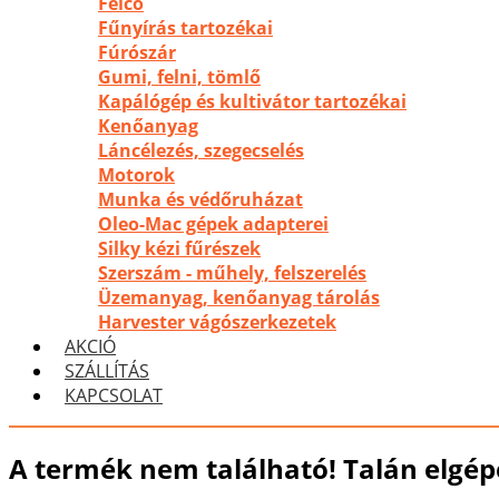
Felco
Fűnyírás tartozékai
Fúrószár
Gumi, felni, tömlő
Kapálógép és kultivátor tartozékai
Kenőanyag
Láncélezés, szegecselés
Motorok
Munka és védőruházat
Oleo-Mac gépek adapterei
Silky kézi fűrészek
Szerszám - műhely, felszerelés
Üzemanyag, kenőanyag tárolás
Harvester vágószerkezetek
AKCIÓ
SZÁLLÍTÁS
KAPCSOLAT
A termék nem található! Talán elgépe