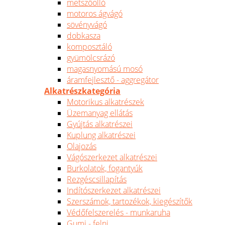
metszőolló
motoros ágvágó
sövényvágó
dobkasza
komposztáló
gyümölcsrázó
magasnyomású mosó
áramfejlesztő - aggregátor
Alkatrészkategória
Motorikus alkatrészek
Üzemanyag ellátás
Gyújtás alkatrészei
Kuplung alkatrészei
Olajozás
Vágószerkezet alkatrészei
Burkolatok, fogantyúk
Rezgéscsillapítás
Indítószerkezet alkatrészei
Szerszámok, tartozékok, kiegészítők
Védőfelszerelés - munkaruha
Gumi - felni