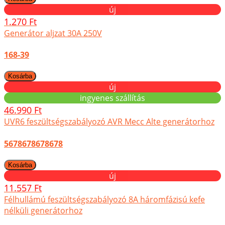
új
1.270 Ft
Generátor aljzat 30A 250V
168-39
új
ingyenes szállítás
46.990 Ft
UVR6 feszültségszabályozó AVR Mecc Alte generátorhoz
5678678678678
új
11.557 Ft
Félhullámú feszültségszabályozó 8A háromfázisú kefe
nélküli generátorhoz