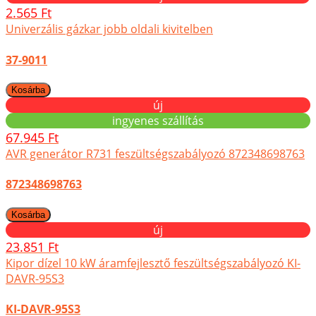
2.565 Ft
Univerzális gázkar jobb oldali kivitelben
37-9011
új
ingyenes szállítás
67.945 Ft
AVR generátor R731 feszültségszabályozó 872348698763
872348698763
új
23.851 Ft
Kipor dízel 10 kW áramfejlesztő feszültségszabályozó KI-
DAVR-95S3
KI-DAVR-95S3