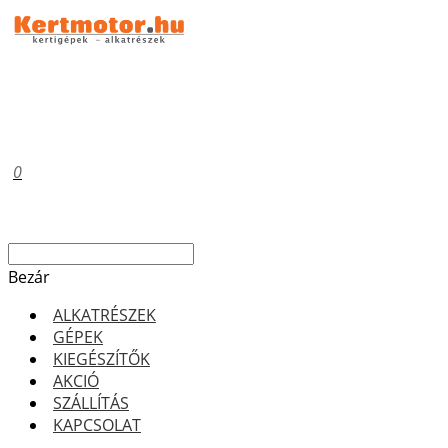
0
Bezár
ALKATRÉSZEK
GÉPEK
KIEGÉSZÍTŐK
AKCIÓ
SZÁLLÍTÁS
KAPCSOLAT