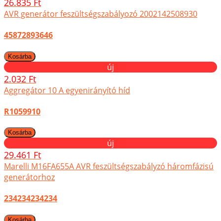
26.835 Ft
AVR generátor feszültségszabályozó 2002142508930
45872893646
új
2.032 Ft
Aggregátor 10 A egyenirányító híd
R1059910
új
29.461 Ft
Marelli M16FA655A AVR feszültségszabályzó háromfázisú
generátorhoz
234234234234