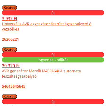
új
3.937 Ft
Univerzális AVR aggregátor feszültségszabályozó 8
vezetékes
26266221
új
ingyenes szállítás
39.370 Ft
AVR generátor Marelli M40FA640A automata
feszültségszabályzó
54645645645
új