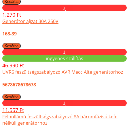
új
1.270 Ft
Generátor aljzat 30A 250V
168-39
új
ingyenes szállítás
46.990 Ft
UVR6 feszültségszabályozó AVR Mecc Alte generátorhoz
5678678678678
új
11.557 Ft
Félhullámú feszültségszabályozó 8A háromfázisú kefe
nélküli generátorhoz