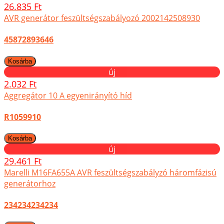
26.835 Ft
AVR generátor feszültségszabályozó 2002142508930
45872893646
új
2.032 Ft
Aggregátor 10 A egyenirányító híd
R1059910
új
29.461 Ft
Marelli M16FA655A AVR feszültségszabályzó háromfázisú
generátorhoz
234234234234