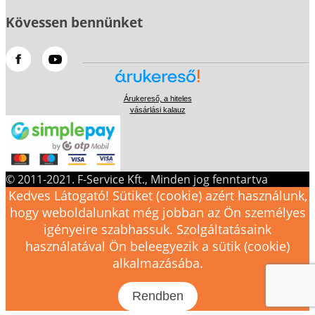
Kövessen bennünket
Árukereső, a hiteles
vásárlási kalauz
© 2011-2021. F-Service Kft., Minden jog fenntartva
Kedves Látogató! Sütiket (cookie) azért használunk,
hogy weboldalunkat még jobban az Ön személyes
igényeire szabhassuk. Szolgáltatásaink
használatával Ön beleegyezik a sütik (cookie)
alkalmazásába.
Rendben