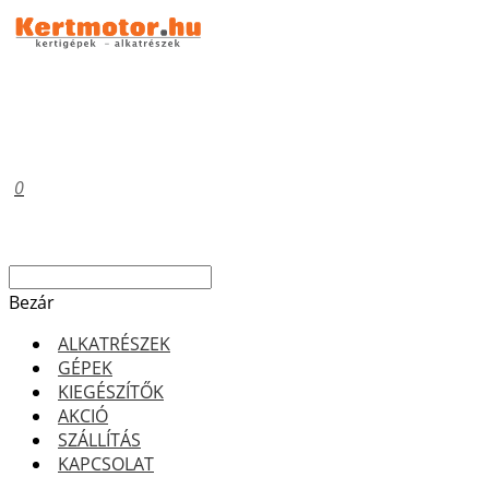
0
Bezár
ALKATRÉSZEK
GÉPEK
KIEGÉSZÍTŐK
AKCIÓ
SZÁLLÍTÁS
KAPCSOLAT