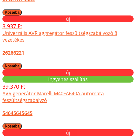
új
3.937 Ft
Univerzális AVR aggregátor feszültségszabályozó 8
vezetékes
26266221
új
ingyenes szállítás
39.370 Ft
AVR generátor Marelli M40FA640A automata
feszültségszabályzó
54645645645
új