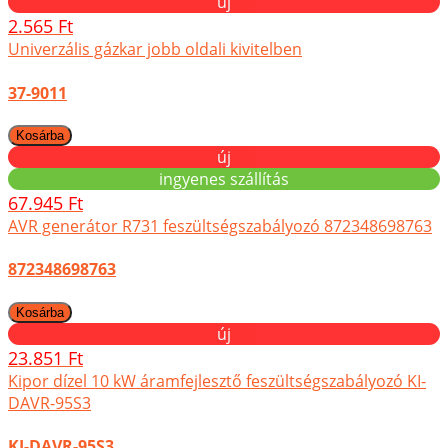
új
2.565 Ft
Univerzális gázkar jobb oldali kivitelben
37-9011
új
ingyenes szállítás
67.945 Ft
AVR generátor R731 feszültségszabályozó 872348698763
872348698763
új
23.851 Ft
Kipor dízel 10 kW áramfejlesztő feszültségszabályozó KI-
DAVR-95S3
KI-DAVR-95S3