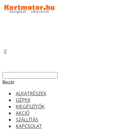
0
Bezár
ALKATRÉSZEK
GÉPEK
KIEGÉSZÍTŐK
AKCIÓ
SZÁLLÍTÁS
KAPCSOLAT