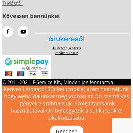
Tudástár
Kövessen bennünket
Árukereső, a hiteles
vásárlási kalauz
© 2011-2021. F-Service Kft., Minden jog fenntartva
Kedves Látogató! Sütiket (cookie) azért használunk,
hogy weboldalunkat még jobban az Ön személyes
igényeire szabhassuk. Szolgáltatásaink
használatával Ön beleegyezik a sütik (cookie)
alkalmazásába.
Rendben