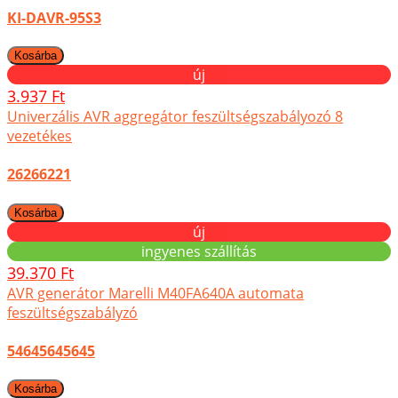
KI-DAVR-95S3
új
3.937 Ft
Univerzális AVR aggregátor feszültségszabályozó 8
vezetékes
26266221
új
ingyenes szállítás
39.370 Ft
AVR generátor Marelli M40FA640A automata
feszültségszabályzó
54645645645