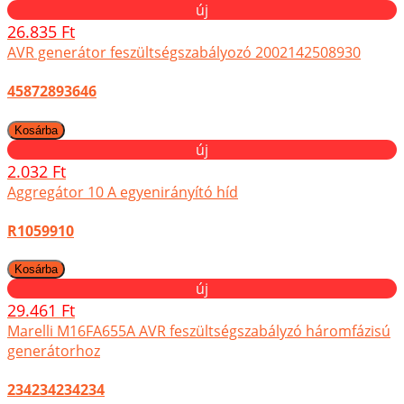
új
26.835 Ft
AVR generátor feszültségszabályozó 2002142508930
45872893646
új
2.032 Ft
Aggregátor 10 A egyenirányító híd
R1059910
új
29.461 Ft
Marelli M16FA655A AVR feszültségszabályzó háromfázisú
generátorhoz
234234234234