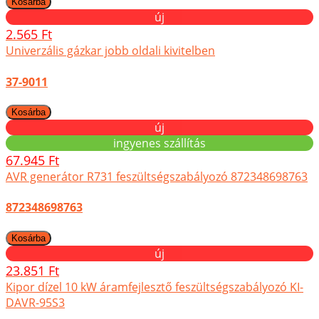
új
2.565 Ft
Univerzális gázkar jobb oldali kivitelben
37-9011
új
ingyenes szállítás
67.945 Ft
AVR generátor R731 feszültségszabályozó 872348698763
872348698763
új
23.851 Ft
Kipor dízel 10 kW áramfejlesztő feszültségszabályozó KI-
DAVR-95S3