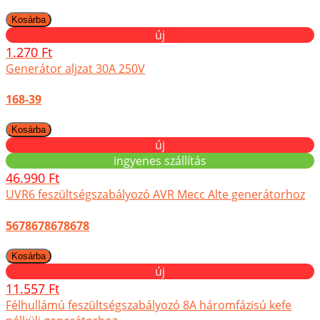
új
1.270 Ft
Generátor aljzat 30A 250V
168-39
új
ingyenes szállítás
46.990 Ft
UVR6 feszültségszabályozó AVR Mecc Alte generátorhoz
5678678678678
új
11.557 Ft
Félhullámú feszültségszabályozó 8A háromfázisú kefe