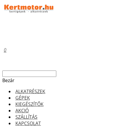
0
Bezár
ALKATRÉSZEK
GÉPEK
KIEGÉSZÍTŐK
AKCIÓ
SZÁLLÍTÁS
KAPCSOLAT