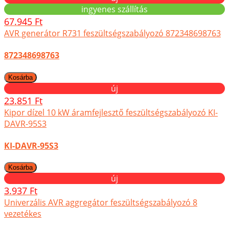
ingyenes szállítás
67.945 Ft
AVR generátor R731 feszültségszabályozó 872348698763
872348698763
új
23.851 Ft
Kipor dízel 10 kW áramfejlesztő feszültségszabályozó KI-
DAVR-95S3
KI-DAVR-95S3
új
3.937 Ft
Univerzális AVR aggregátor feszültségszabályozó 8
vezetékes