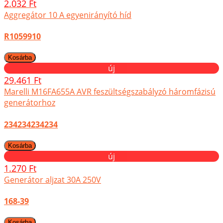
2.032 Ft
Aggregátor 10 A egyenirányító híd
R1059910
új
29.461 Ft
Marelli M16FA655A AVR feszültségszabályzó háromfázisú
generátorhoz
234234234234
új
1.270 Ft
Generátor aljzat 30A 250V
168-39