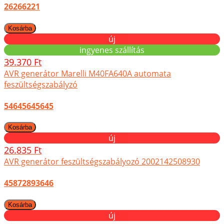
26266221
új
ingyenes szállítás
39.370 Ft
AVR generátor Marelli M40FA640A automata
feszültségszabályzó
54645645645
új
26.835 Ft
AVR generátor feszültségszabályozó 2002142508930
45872893646
új