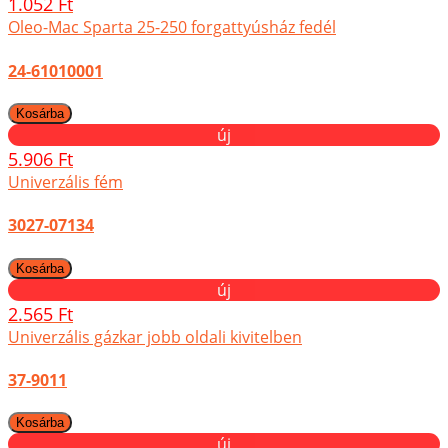
1.052 Ft
Oleo-Mac Sparta 25-250 forgattyúsház fedél
24-61010001
új
5.906 Ft
Univerzális fém
3027-07134
új
2.565 Ft
Univerzális gázkar jobb oldali kivitelben
37-9011
új