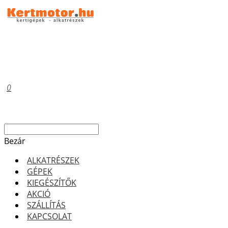
0
Bezár
ALKATRÉSZEK
GÉPEK
KIEGÉSZÍTŐK
AKCIÓ
SZÁLLÍTÁS
KAPCSOLAT