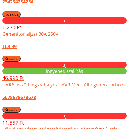
234234234234
új
1.270 Ft
Generátor aljzat 30A 250V
168-39
új
ingyenes szállítás
46.990 Ft
UVR6 feszültségszabályozó AVR Mecc Alte generátorhoz
5678678678678
új
11.557 Ft