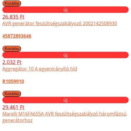
új
26.835 Ft
AVR generátor feszültségszabályozó 2002142508930
45872893646
új
2.032 Ft
Aggregátor 10 A egyenirányító híd
R1059910
új
29.461 Ft
Marelli M16FA655A AVR feszültségszabályzó háromfázisú
generátorhoz