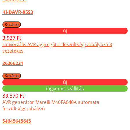
KI-DAVR-95S3
új
3.937 Ft
Univerzális AVR aggregátor feszültségszabályozó 8
vezetékes
26266221
új
ingyenes szállítás
39.370 Ft
AVR generátor Marelli M40FA640A automata
feszültségszabályzó
54645645645