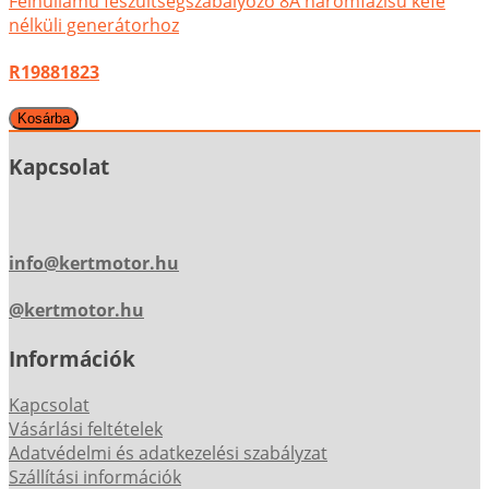
Félhullámú feszültségszabályozó 8A háromfázisú kefe
nélküli generátorhoz
R19881823
Kapcsolat
info@kertmotor.hu
@kertmotor.hu
Információk
Kapcsolat
Vásárlási feltételek
Adatvédelmi és adatkezelési szabályzat
Szállítási információk