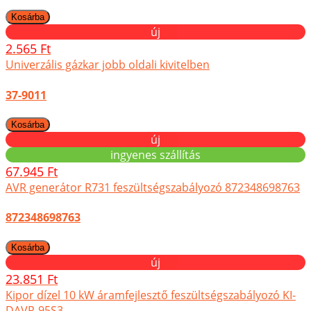
új
2.565 Ft
Univerzális gázkar jobb oldali kivitelben
37-9011
új
ingyenes szállítás
67.945 Ft
AVR generátor R731 feszültségszabályozó 872348698763
872348698763
új
23.851 Ft
Kipor dízel 10 kW áramfejlesztő feszültségszabályozó KI-
DAVR-95S3