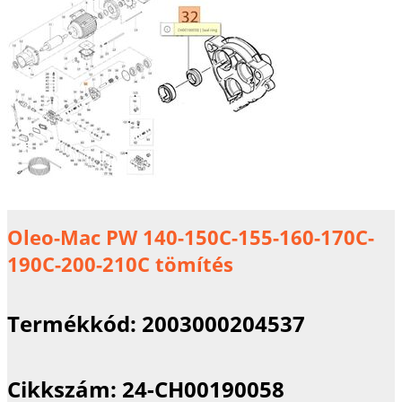
Oleo-Mac PW 140-150C-155-160-170C-
190C-200-210C tömítés
Termékkód:
2003000204537
Cikkszám:
24-CH00190058