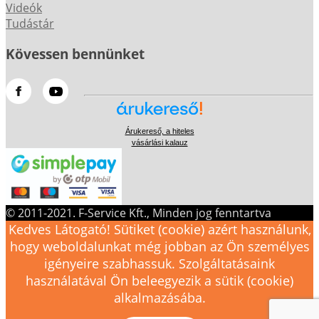
Videók
Tudástár
Kövessen bennünket
Árukereső, a hiteles
vásárlási kalauz
© 2011-2021. F-Service Kft., Minden jog fenntartva
Kedves Látogató! Sütiket (cookie) azért használunk,
hogy weboldalunkat még jobban az Ön személyes
igényeire szabhassuk. Szolgáltatásaink
használatával Ön beleegyezik a sütik (cookie)
alkalmazásába.