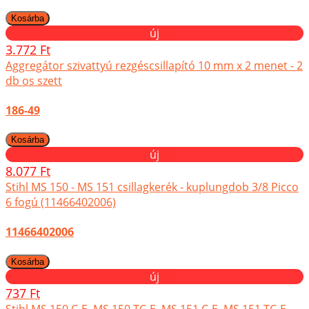
új
3.772 Ft
Aggregátor szivattyú rezgéscsillapító 10 mm x 2 menet - 2
db os szett
186-49
új
8.077 Ft
Stihl MS 150 - MS 151 csillagkerék - kuplungdob 3/8 Picco
6 fogú (11466402006)
11466402006
új
737 Ft
Stihl MS 150 C-E, MS 150 TC-E, MS 151 C-E, MS 151 TC-E