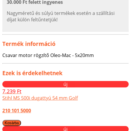
30.000 Ft felett ingyenes
Nagyméretű és súlyú termékek esetén a szállítási
díjat külön feltűntetjük!
Termék információ
Csavar motor rögzítő Oleo-Mac - 5x20mm
Ezek is érdekelhetnek
új
7.239 Ft
Stihl MS 500i dugattyú 54 mm Golf
210 101 5000
új