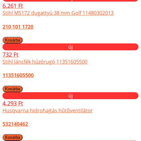
6.261 Ft
Stihl MS172 dugattyú 38 mm Golf 11480302013
210 101 1720
új
732 Ft
Stihl láncfék húzórugó 11351605500
11351605500
új
4.293 Ft
Husqvarna hidrohajtás hűtőventilátor
532140462