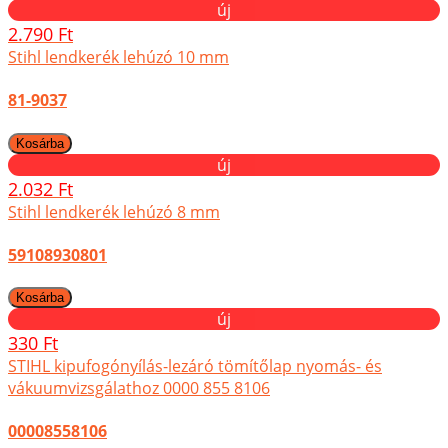
új
2.790 Ft
Stihl lendkerék lehúzó 10 mm
81-9037
új
2.032 Ft
Stihl lendkerék lehúzó 8 mm
59108930801
új
330 Ft
STIHL kipufogónyílás-lezáró tömítőlap nyomás- és
vákuumvizsgálathoz 0000 855 8106
00008558106