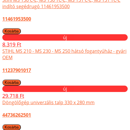
indító segédrugó 11461953500
11461953500
új
8.319 Ft
STIHL MS 210 - MS 230 - MS 250 hátsó fogantyúház - gyári
OEM
11237901017
új
29.718 Ft
Döngölőgép univerzális talp 330 x 280 mm
44736262501