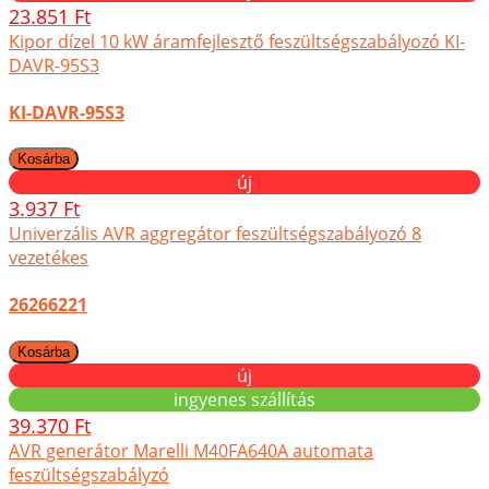
23.851 Ft
Kipor dízel 10 kW áramfejlesztő feszültségszabályozó KI-
DAVR-95S3
KI-DAVR-95S3
új
3.937 Ft
Univerzális AVR aggregátor feszültségszabályozó 8
vezetékes
26266221
új
ingyenes szállítás
39.370 Ft
AVR generátor Marelli M40FA640A automata
feszültségszabályzó