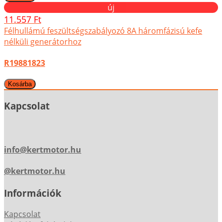
új
11.557 Ft
Félhullámú feszültségszabályozó 8A háromfázisú kefe
nélküli generátorhoz
R19881823
Kapcsolat
info@kertmotor.hu
@kertmotor.hu
Információk
Kapcsolat