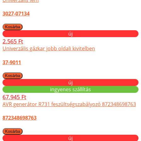
3027-07134
új
2.565 Ft
Univerzális gázkar jobb oldali kivitelben
37-9011
új
ingyenes szállítás
67.945 Ft
AVR generátor R731 feszültségszabályozó 872348698763
872348698763
új