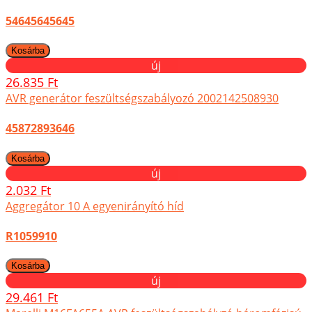
54645645645
új
26.835 Ft
AVR generátor feszültségszabályozó 2002142508930
45872893646
új
2.032 Ft
Aggregátor 10 A egyenirányító híd
R1059910
új
29.461 Ft