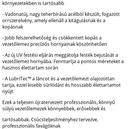
környezetekben is tartósabb
- Vadonatúj, nagy teherbírású acélból készült, fogazott
orrszerelvény, amely ellenáll a kitágulásnak és a
kopásnak
- Jobb felszerelhetőség és csökkentett kopás a
vezetőlemez precíziós hornyainak köszönhetően
- Az új UV festési eljárás meggátolja festék bejutását a
vezetőlemez hornyába. Fenntartja a pontos méreteket a
hasznos élettartam során
- A LubriTec™ a láncot és a vezetőlemezt olajozottan
tartja, ezzel kisebb súrlódást és hosszabb élettartamot
nyújt
Ezek a teljesen újratervezett professzionális, könnyű
súlyú vezetőlemezek könnyebbek, erősebbek és
tartósabbak. Csúcsteljesítményhez tervezve,
professzionális favágóknak