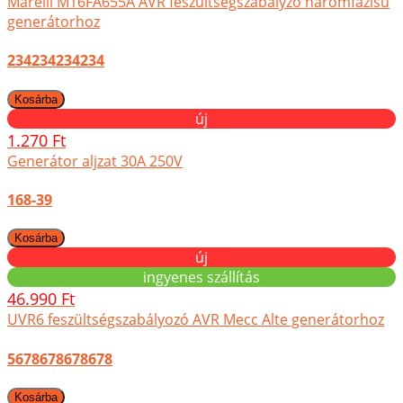
Marelli M16FA655A AVR feszültségszabályzó háromfázisú
generátorhoz
234234234234
új
1.270 Ft
Generátor aljzat 30A 250V
168-39
új
ingyenes szállítás
46.990 Ft
UVR6 feszültségszabályozó AVR Mecc Alte generátorhoz
5678678678678