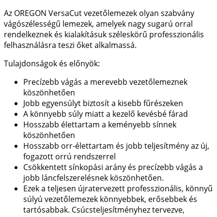
Az OREGON VersaCut vezetőlemezek olyan szabvány
vágószélességű lemezek, amelyek nagy sugarú orral
rendelkeznek és kialakításuk széleskörű professzionális
felhasználásra teszi őket alkalmassá.
Tulajdonságok és előnyök:
Precízebb vágás a merevebb vezetőlemeznek
köszönhetően
Jobb egyensúlyt biztosít a kisebb fűrészeken
A könnyebb súly miatt a kezelő kevésbé fárad
Hosszabb élettartam a keményebb sínnek
köszönhetően
Hosszabb orr-élettartam és jobb teljesítmény az új,
fogazott orrú rendszerrel
Csökkentett sínkopási arány és precízebb vágás a
jobb láncfelszerelésnek köszönhetően.
Ezek a teljesen újratervezett professzionális, könnyű
súlyú vezetőlemezek könnyebbek, erősebbek és
tartósabbak. Csúcsteljesítményhez tervezve,