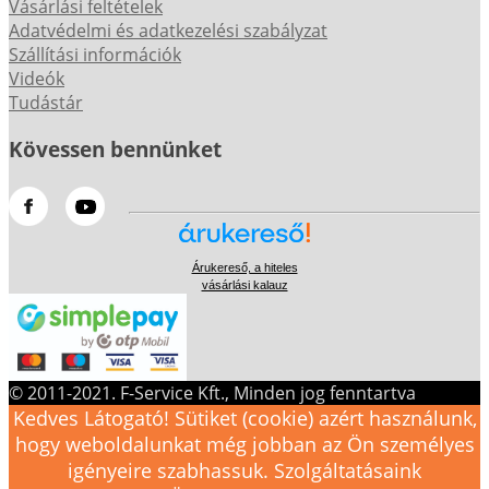
Vásárlási feltételek
Adatvédelmi és adatkezelési szabályzat
Szállítási információk
Videók
Tudástár
Kövessen bennünket
Árukereső, a hiteles
vásárlási kalauz
© 2011-2021. F-Service Kft., Minden jog fenntartva
Kedves Látogató! Sütiket (cookie) azért használunk,
hogy weboldalunkat még jobban az Ön személyes
igényeire szabhassuk. Szolgáltatásaink