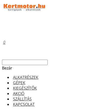
0
Bezár
ALKATRÉSZEK
GÉPEK
KIEGÉSZÍTŐK
AKCIÓ
SZÁLLÍTÁS
KAPCSOLAT