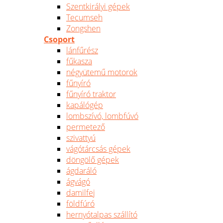
Szentkirályi gépek
Tecumseh
Zongshen
Csoport
lánfűrész
fűkasza
négyütemű motorok
fűnyíró
fűnyíró traktor
kapálógép
lombszívó, lombfúvó
permetező
szivattyú
vágótárcsás gépek
döngölő gépek
ágdaráló
ágvágó
damilfej
földfúró
hernyótalpas szállító