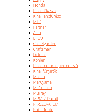
Honda
Kínai fűkasza
Kínai láncfűrész
MTD
Partner
Alko
EFCO
Castelgarden
Craftsman
Dolmar
Kohler
Kínai motoros permetező
Kínai fűnyírők
Makita
Maruyama
McCulloch
Murray
MPM-2 Ducati
RK-SZEVAFÉM
Robi-Robix