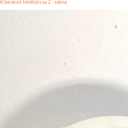
 berántó kötéltárcsa 2 - széria