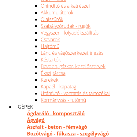
Önindító és alkatrészei
Akkumulátorok
Olajszűrők
Szabályzórudak - rugók
Vegyszer - folyadékszállítás
Csavarok
Hajtómű
Lánc és vágószerkezet élezés
Késtartók
Bovden, gázkar, kezelőszervek
Ékszíjtárcsa
Kerekek
Kapaél - kapatag
Utánfutó - vontatás és tartozékai
Kormányzás - futómű
GÉPEK
Ágdaráló - komposztáló
Ágvágó
Aszfalt - beton - fémvágó
Bozótvágó - fűkasza - szegélyvágó