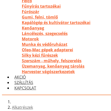
Felco
Fűnyírás tartozékai
Fúrószár
Gumi, felni, tömlő
Kapálógép és kultivátor tartozékai
Kenőanyag
Láncélezés, szegecselés
Motorok
Munka és védőruházat
Oleo-Mac gépek adapterei
Silky kézi fűrészek
Szerszám - műhely, felszerelés
Üzemanyag, kenőanyag tárolás
Harvester vágószerkezetek
AKCIÓ
SZÁLLÍTÁS
KAPCSOLAT
Alkatrészek