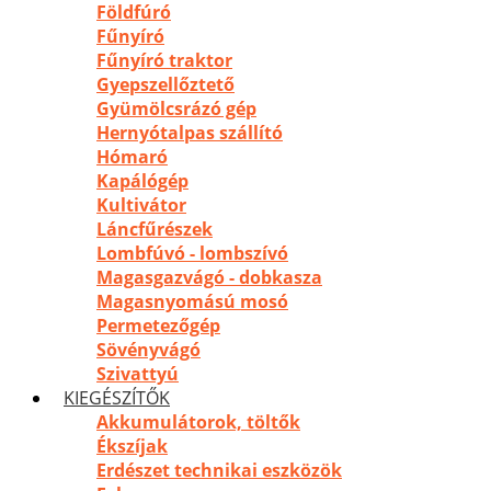
Földfúró
Fűnyíró
Fűnyíró traktor
Gyepszellőztető
Gyümölcsrázó gép
Hernyótalpas szállító
Hómaró
Kapálógép
Kultivátor
Láncfűrészek
Lombfúvó - lombszívó
Magasgazvágó - dobkasza
Magasnyomású mosó
Permetezőgép
Sövényvágó
Szivattyú
KIEGÉSZÍTŐK
Akkumulátorok, töltők
Ékszíjak
Erdészet technikai eszközök