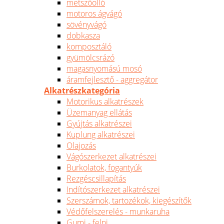
metszőolló
motoros ágvágó
sövényvágó
dobkasza
komposztáló
gyümölcsrázó
magasnyomású mosó
áramfejlesztő - aggregátor
Alkatrészkategória
Motorikus alkatrészek
Üzemanyag ellátás
Gyújtás alkatrészei
Kuplung alkatrészei
Olajozás
Vágószerkezet alkatrészei
Burkolatok, fogantyúk
Rezgéscsillapítás
Indítószerkezet alkatrészei
Szerszámok, tartozékok, kiegészítők
Védőfelszerelés - munkaruha
Gumi - felni