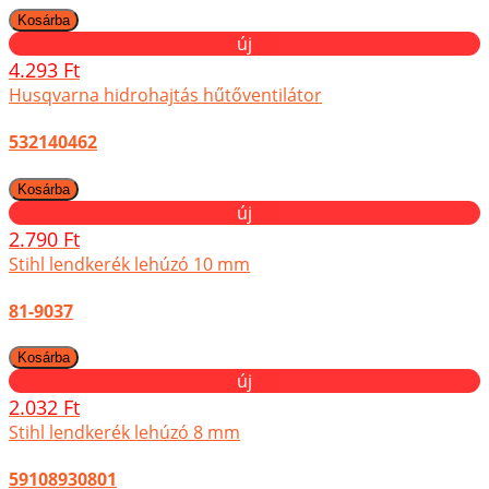
új
4.293 Ft
Husqvarna hidrohajtás hűtőventilátor
532140462
új
2.790 Ft
Stihl lendkerék lehúzó 10 mm
81-9037
új
2.032 Ft
Stihl lendkerék lehúzó 8 mm
59108930801