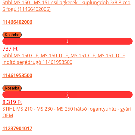
Stihl MS 150 - MS 151 csillagkerék - kuplungdob 3/8 Picco
6 fogú (11466402006)
11466402006
új
737 Ft
Stihl MS 150 C-E, MS 150 TC-E, MS 151 C-E, MS 151 TC-E
indító segédrugó 11461953500
11461953500
új
8.319 Ft
STIHL MS 210 - MS 230 - MS 250 hátsó fogantyúház - gyári
OEM
11237901017