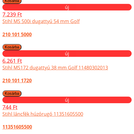
új
7.239 Ft
Stihl MS 500i dugattyú 54 mm Golf
210 101 5000
új
6.261 Ft
Stihl MS172 dugattyú 38 mm Golf 11480302013
210 101 1720
új
744 Ft
Stihl láncfék húzórugó 11351605500
11351605500