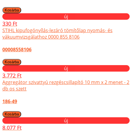
új
330 Ft
STIHL kipufogónyílás-lezáró tömítőlap nyomás- és
vákuumvizsgálathoz 0000 855 8106
00008558106
új
3.772 Ft
Aggregátor szivattyú rezgéscsillapító 10 mm x 2 menet - 2
db os szett
186-49
új
8.077 Ft