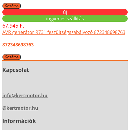
új
ingyenes szállítás
67.945 Ft
AVR generátor R731 feszültségszabályozó 872348698763
872348698763
Kapcsolat
info@kertmotor.hu
@kertmotor.hu
Információk