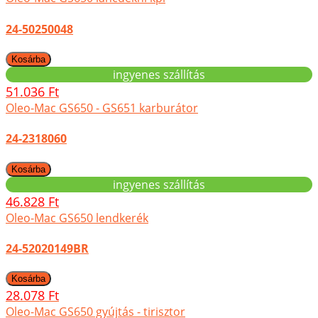
24-50250048
ingyenes szállítás
51.036 Ft
Oleo-Mac GS650 - GS651 karburátor
24-2318060
ingyenes szállítás
46.828 Ft
Oleo-Mac GS650 lendkerék
24-52020149BR
28.078 Ft
Oleo-Mac GS650 gyújtás - tirisztor