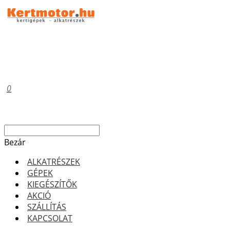
0
Bezár
ALKATRÉSZEK
GÉPEK
KIEGÉSZÍTŐK
AKCIÓ
SZÁLLÍTÁS
KAPCSOLAT