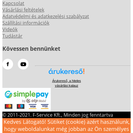
Kapcsolat
Vásárlási feltételek
Adatvédelmi és adatkezelési szabályzat
Szállítási információk
Videók
Tudástár
Kövessen bennünket
Árukereső, a hiteles
vásárlási kalauz
© 2011-2021. F-Service Kft., Minden jog fenntartva
Kedves Látogató! Sütiket (cookie) azért használunk,
hogy weboldalunkat még jobban az Ön személyes