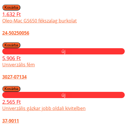
1.632 Ft
Oleo-Mac GS650 fékszalag burkolat
24-50250056
új
5.906 Ft
Univerzális fém
3027-07134
új
2.565 Ft
Univerzális gázkar jobb oldali kivitelben
37-9011