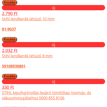
új
2.790 Ft
Stihl lendkerék lehúzó 10 mm
81-9037
új
2.032 Ft
Stihl lendkerék lehúzó 8 mm
59108930801
új
330 Ft
STIHL kipufogónyílás-lezáró tömítőlap nyomás- és
vákuumvizsgálathoz 0000 855 8106