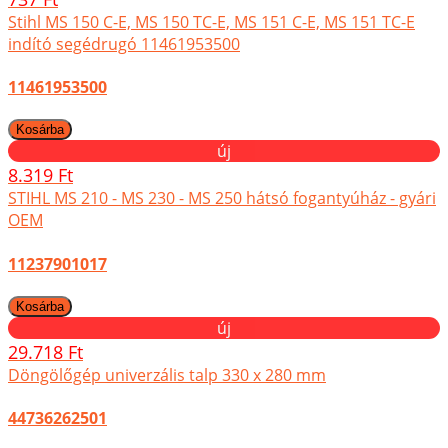
Stihl MS 150 C-E, MS 150 TC-E, MS 151 C-E, MS 151 TC-E
indító segédrugó 11461953500
11461953500
új
8.319 Ft
STIHL MS 210 - MS 230 - MS 250 hátsó fogantyúház - gyári
OEM
11237901017
új
29.718 Ft
Döngölőgép univerzális talp 330 x 280 mm
44736262501