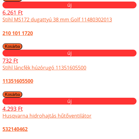
új
6.261 Ft
Stihl MS172 dugattyú 38 mm Golf 11480302013
210 101 1720
új
732 Ft
Stihl láncfék húzórugó 11351605500
11351605500
új
4.293 Ft
Husqvarna hidrohajtás hűtőventilátor
532140462