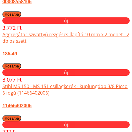
00008558106
új
3.772 Ft
Aggregátor szivattyú rezgéscsillapító 10 mm x 2 menet - 2
db os szett
186-49
új
8.077 Ft
Stihl MS 150 - MS 151 csillagkerék - kuplungdob 3/8 Picco
6 fogú (11466402006)
11466402006
új
737 Ft