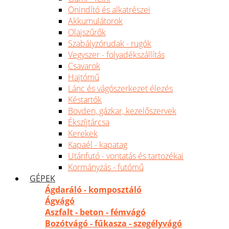
Önindító és alkatrészei
Akkumulátorok
Olajszűrők
Szabályzórudak - rugók
Vegyszer - folyadékszállítás
Csavarok
Hajtómű
Lánc és vágószerkezet élezés
Késtartók
Bovden, gázkar, kezelőszervek
Ékszíjtárcsa
Kerekek
Kapaél - kapatag
Utánfutó - vontatás és tartozékai
Kormányzás - futómű
GÉPEK
Ágdaráló - komposztáló
Ágvágó
Aszfalt - beton - fémvágó
Bozótvágó - fűkasza - szegélyvágó