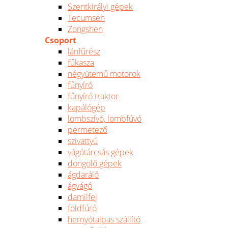
Szentkirályi gépek
Tecumseh
Zongshen
Csoport
lánfűrész
fűkasza
négyütemű motorok
fűnyíró
fűnyíró traktor
kapálógép
lombszívó, lombfúvó
permetező
szivattyú
vágótárcsás gépek
döngölő gépek
ágdaráló
ágvágó
damilfej
földfúró
hernyótalpas szállító