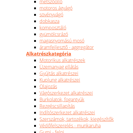
metszőolló
motoros ágvágó
sövényvágó
dobkasza
komposztáló
gyümölcsrázó
magasnyomású mosó
áramfejlesztő - aggregátor
Alkatrészkategória
Motorikus alkatrészek
Üzemanyag ellátás
Gyújtás alkatrészei
Kuplung alkatrészei
Olajozás
Vágószerkezet alkatrészei
Burkolatok, fogantyúk
Rezgéscsillapítás
Indítószerkezet alkatrészei
Szerszámok, tartozékok, kiegészítők
Védőfelszerelés - munkaruha
Gumi - felni