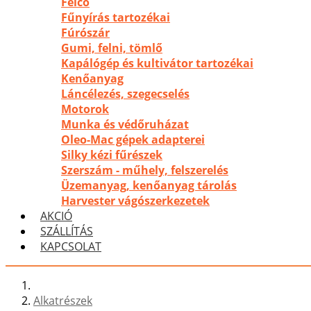
Felco
Fűnyírás tartozékai
Fúrószár
Gumi, felni, tömlő
Kapálógép és kultivátor tartozékai
Kenőanyag
Láncélezés, szegecselés
Motorok
Munka és védőruházat
Oleo-Mac gépek adapterei
Silky kézi fűrészek
Szerszám - műhely, felszerelés
Üzemanyag, kenőanyag tárolás
Harvester vágószerkezetek
AKCIÓ
SZÁLLÍTÁS
KAPCSOLAT
Alkatrészek