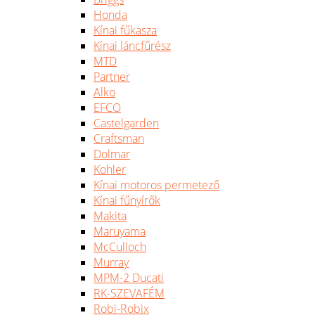
Honda
Kínai fűkasza
Kínai láncfűrész
MTD
Partner
Alko
EFCO
Castelgarden
Craftsman
Dolmar
Kohler
Kínai motoros permetező
Kínai fűnyírők
Makita
Maruyama
McCulloch
Murray
MPM-2 Ducati
RK-SZEVAFÉM
Robi-Robix