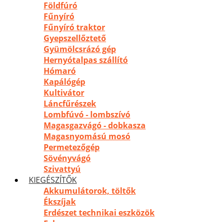
Földfúró
Fűnyíró
Fűnyíró traktor
Gyepszellőztető
Gyümölcsrázó gép
Hernyótalpas szállító
Hómaró
Kapálógép
Kultivátor
Láncfűrészek
Lombfúvó - lombszívó
Magasgazvágó - dobkasza
Magasnyomású mosó
Permetezőgép
Sövényvágó
Szivattyú
KIEGÉSZÍTŐK
Akkumulátorok, töltők
Ékszíjak
Erdészet technikai eszközök