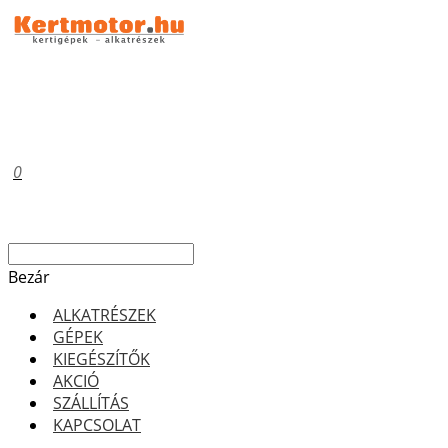
0
Bezár
ALKATRÉSZEK
GÉPEK
KIEGÉSZÍTŐK
AKCIÓ
SZÁLLÍTÁS
KAPCSOLAT