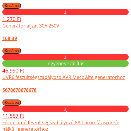
új
1.270 Ft
Generátor aljzat 30A 250V
168-39
új
ingyenes szállítás
46.990 Ft
UVR6 feszültségszabályozó AVR Mecc Alte generátorhoz
5678678678678
új
11.557 Ft
Félhullámú feszültségszabályozó 8A háromfázisú kefe
nélküli generátorhoz