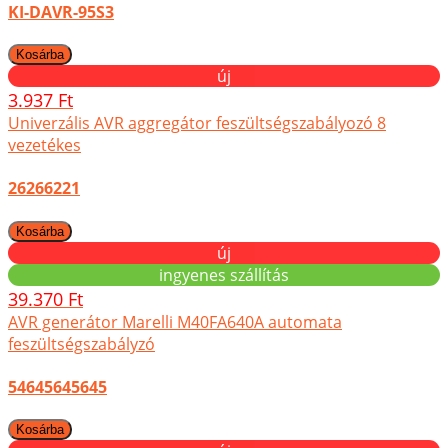
KI-DAVR-95S3
új
3.937 Ft
Univerzális AVR aggregátor feszültségszabályozó 8
vezetékes
26266221
új
ingyenes szállítás
39.370 Ft
AVR generátor Marelli M40FA640A automata
feszültségszabályzó
54645645645