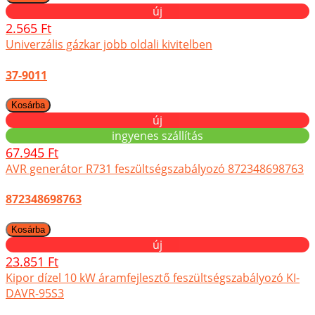
új
2.565 Ft
Univerzális gázkar jobb oldali kivitelben
37-9011
új
ingyenes szállítás
67.945 Ft
AVR generátor R731 feszültségszabályozó 872348698763
872348698763
új
23.851 Ft
Kipor dízel 10 kW áramfejlesztő feszültségszabályozó KI-
DAVR-95S3