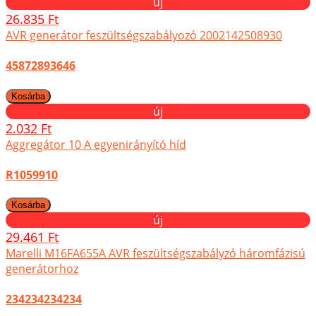
új
26.835 Ft
AVR generátor feszültségszabályozó 2002142508930
45872893646
új
2.032 Ft
Aggregátor 10 A egyenirányító híd
R1059910
új
29.461 Ft
Marelli M16FA655A AVR feszültségszabályzó háromfázisú
generátorhoz
234234234234