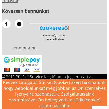
Tudástár
Kövessen bennünket
Árukereső, a hiteles
vásárlási kalauz
kertmotor.hu
© 2011-2021. F-Service Kft., Minden jog fenntartva
Kedves Látogató! Sütiket (cookie) azért használunk,
hogy weboldalunkat még jobban az Ön személyes
igényeire szabhassuk. Szolgáltatásaink
használatával Ön beleegyezik a sütik (cookie)
alkalmazásába.