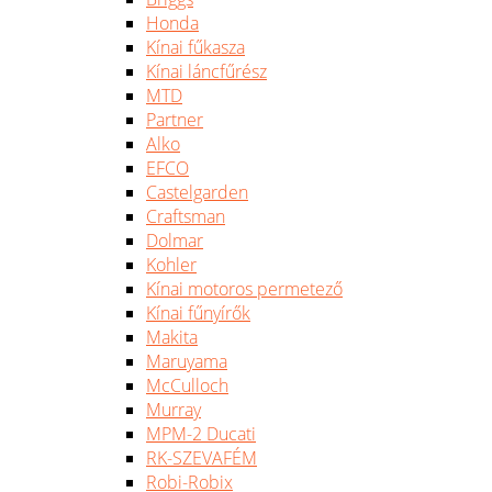
Honda
Kínai fűkasza
Kínai láncfűrész
MTD
Partner
Alko
EFCO
Castelgarden
Craftsman
Dolmar
Kohler
Kínai motoros permetező
Kínai fűnyírők
Makita
Maruyama
McCulloch
Murray
MPM-2 Ducati
RK-SZEVAFÉM
Robi-Robix