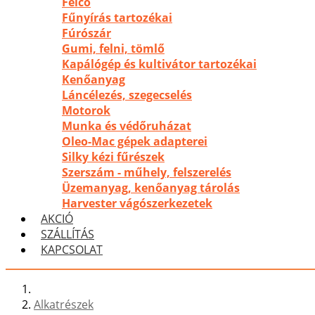
Felco
Fűnyírás tartozékai
Fúrószár
Gumi, felni, tömlő
Kapálógép és kultivátor tartozékai
Kenőanyag
Láncélezés, szegecselés
Motorok
Munka és védőruházat
Oleo-Mac gépek adapterei
Silky kézi fűrészek
Szerszám - műhely, felszerelés
Üzemanyag, kenőanyag tárolás
Harvester vágószerkezetek
AKCIÓ
SZÁLLÍTÁS
KAPCSOLAT
Alkatrészek