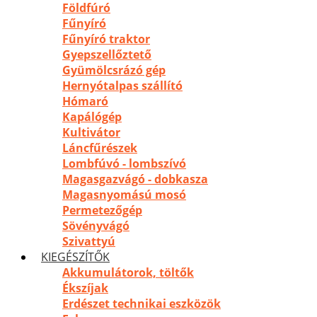
Földfúró
Fűnyíró
Fűnyíró traktor
Gyepszellőztető
Gyümölcsrázó gép
Hernyótalpas szállító
Hómaró
Kapálógép
Kultivátor
Láncfűrészek
Lombfúvó - lombszívó
Magasgazvágó - dobkasza
Magasnyomású mosó
Permetezőgép
Sövényvágó
Szivattyú
KIEGÉSZÍTŐK
Akkumulátorok, töltők
Ékszíjak
Erdészet technikai eszközök