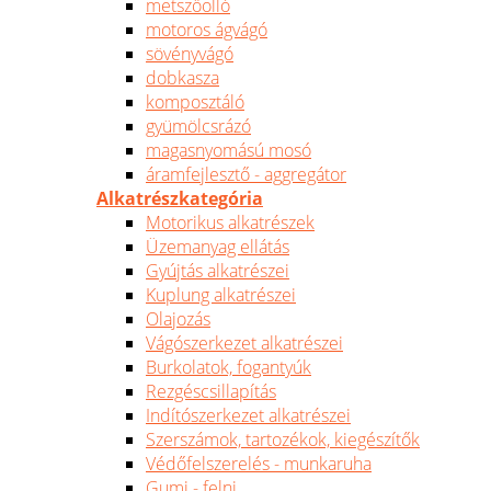
metszőolló
motoros ágvágó
sövényvágó
dobkasza
komposztáló
gyümölcsrázó
magasnyomású mosó
áramfejlesztő - aggregátor
Alkatrészkategória
Motorikus alkatrészek
Üzemanyag ellátás
Gyújtás alkatrészei
Kuplung alkatrészei
Olajozás
Vágószerkezet alkatrészei
Burkolatok, fogantyúk
Rezgéscsillapítás
Indítószerkezet alkatrészei
Szerszámok, tartozékok, kiegészítők
Védőfelszerelés - munkaruha
Gumi - felni