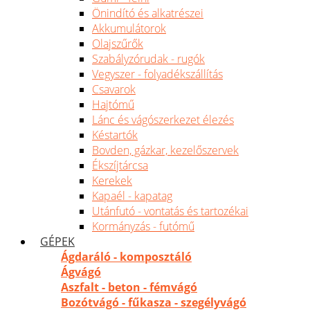
Önindító és alkatrészei
Akkumulátorok
Olajszűrők
Szabályzórudak - rugók
Vegyszer - folyadékszállítás
Csavarok
Hajtómű
Lánc és vágószerkezet élezés
Késtartók
Bovden, gázkar, kezelőszervek
Ékszíjtárcsa
Kerekek
Kapaél - kapatag
Utánfutó - vontatás és tartozékai
Kormányzás - futómű
GÉPEK
Ágdaráló - komposztáló
Ágvágó
Aszfalt - beton - fémvágó
Bozótvágó - fűkasza - szegélyvágó