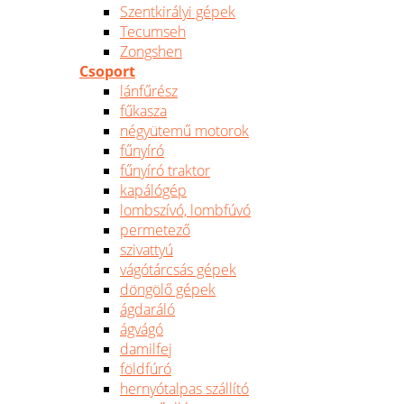
Szentkirályi gépek
Tecumseh
Zongshen
Csoport
lánfűrész
fűkasza
négyütemű motorok
fűnyíró
fűnyíró traktor
kapálógép
lombszívó, lombfúvó
permetező
szivattyú
vágótárcsás gépek
döngölő gépek
ágdaráló
ágvágó
damilfej
földfúró
hernyótalpas szállító