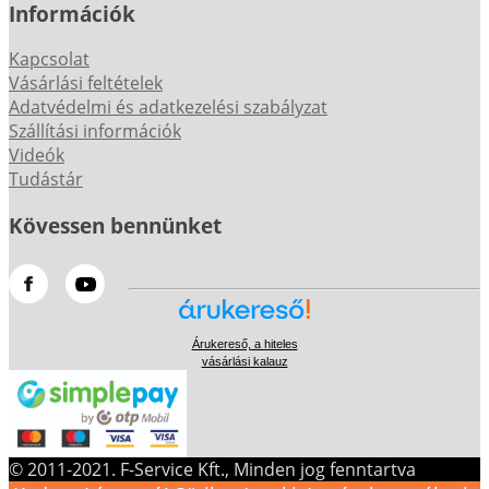
Információk
Kapcsolat
Vásárlási feltételek
Adatvédelmi és adatkezelési szabályzat
Szállítási információk
Videók
Tudástár
Kövessen bennünket
Árukereső, a hiteles
vásárlási kalauz
© 2011-2021. F-Service Kft., Minden jog fenntartva