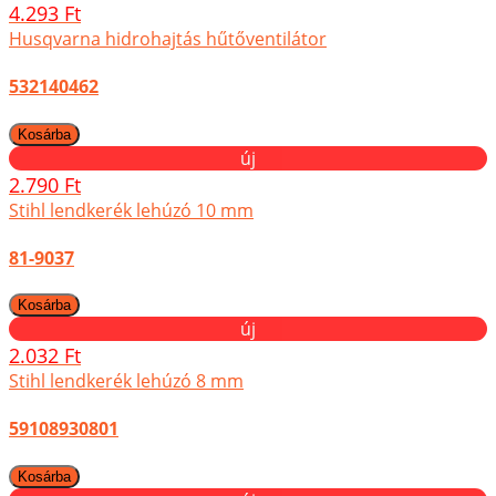
4.293 Ft
Husqvarna hidrohajtás hűtőventilátor
532140462
új
2.790 Ft
Stihl lendkerék lehúzó 10 mm
81-9037
új
2.032 Ft
Stihl lendkerék lehúzó 8 mm
59108930801