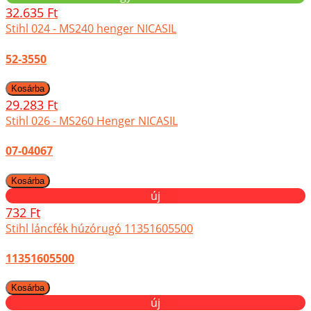
32.635 Ft
Stihl 024 - MS240 henger NICASIL
52-3550
29.283 Ft
Stihl 026 - MS260 Henger NICASIL
07-04067
új
732 Ft
Stihl láncfék húzórugó 11351605500
11351605500
új