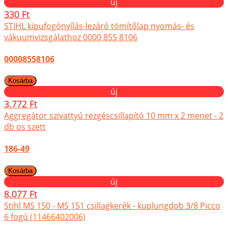
új
330 Ft
STIHL kipufogónyílás-lezáró tömítőlap nyomás- és
vákuumvizsgálathoz 0000 855 8106
00008558106
új
3.772 Ft
Aggregátor szivattyú rezgéscsillapító 10 mm x 2 menet - 2
db os szett
186-49
új
8.077 Ft
Stihl MS 150 - MS 151 csillagkerék - kuplungdob 3/8 Picco
6 fogú (11466402006)