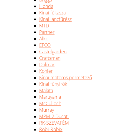
Honda
Kínai fűkasza
Kínai láncfűrész
MTD
Partner
Alko
EFCO
Castelgarden
Craftsman
Dolmar
Kohler
Kínai motoros permetező
Kínai fűnyírők
Makita
Maruyama
McCulloch
Murray
MPM-2 Ducati
RK-SZEVAFÉM
Robi-Robix