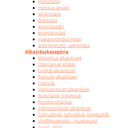
metszőolló
motoros ágvágó
sövényvágó
dobkasza
komposztáló
gyümölcsrázó
magasnyomású mosó
áramfejlesztő - aggregátor
Alkatrészkategória
Motorikus alkatrészek
Üzemanyag ellátás
Gyújtás alkatrészei
Kuplung alkatrészei
Olajozás
Vágószerkezet alkatrészei
Burkolatok, fogantyúk
Rezgéscsillapítás
Indítószerkezet alkatrészei
Szerszámok, tartozékok, kiegészítők
Védőfelszerelés - munkaruha
Gumi - felni