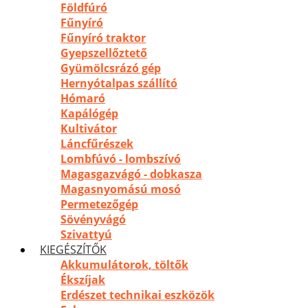
Földfúró
Fűnyíró
Fűnyíró traktor
Gyepszellőztető
Gyümölcsrázó gép
Hernyótalpas szállító
Hómaró
Kapálógép
Kultivátor
Láncfűrészek
Lombfúvó - lombszívó
Magasgazvágó - dobkasza
Magasnyomású mosó
Permetezőgép
Sövényvágó
Szivattyú
KIEGÉSZÍTŐK
Akkumulátorok, töltők
Ékszíjak
Erdészet technikai eszközök