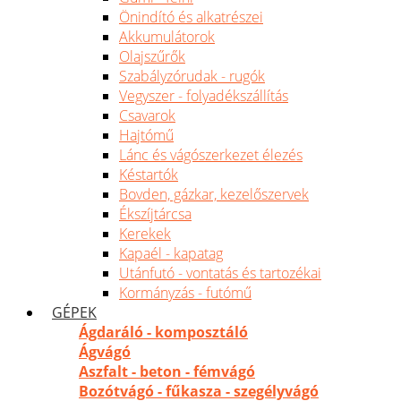
Önindító és alkatrészei
Akkumulátorok
Olajszűrők
Szabályzórudak - rugók
Vegyszer - folyadékszállítás
Csavarok
Hajtómű
Lánc és vágószerkezet élezés
Késtartók
Bovden, gázkar, kezelőszervek
Ékszíjtárcsa
Kerekek
Kapaél - kapatag
Utánfutó - vontatás és tartozékai
Kormányzás - futómű
GÉPEK
Ágdaráló - komposztáló
Ágvágó
Aszfalt - beton - fémvágó
Bozótvágó - fűkasza - szegélyvágó