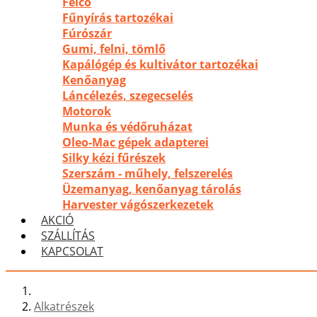
Felco
Fűnyírás tartozékai
Fúrószár
Gumi, felni, tömlő
Kapálógép és kultivátor tartozékai
Kenőanyag
Láncélezés, szegecselés
Motorok
Munka és védőruházat
Oleo-Mac gépek adapterei
Silky kézi fűrészek
Szerszám - műhely, felszerelés
Üzemanyag, kenőanyag tárolás
Harvester vágószerkezetek
AKCIÓ
SZÁLLÍTÁS
KAPCSOLAT
Alkatrészek