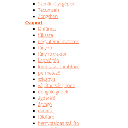
Szentkirályi gépek
Tecumseh
Zongshen
Csoport
lánfűrész
fűkasza
négyütemű motorok
fűnyíró
fűnyíró traktor
kapálógép
lombszívó, lombfúvó
permetező
szivattyú
vágótárcsás gépek
döngölő gépek
ágdaráló
ágvágó
damilfej
földfúró
hernyótalpas szállító