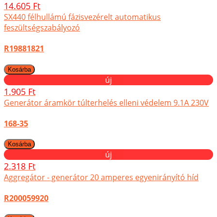
14.605 Ft
SX440 félhullámú fázisvezérelt automatikus
feszültségszabályozó
R19881821
új
1.905 Ft
Generátor áramkör túlterhelés elleni védelem 9.1A 230V
168-35
új
2.318 Ft
Aggregátor - generátor 20 amperes egyenirányító híd
R200059920