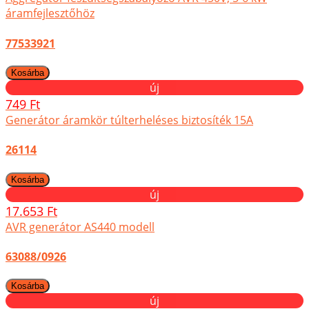
áramfejlesztőhöz
77533921
új
749 Ft
Generátor áramkör túlterheléses biztosíték 15A
26114
új
17.653 Ft
AVR generátor AS440 modell
63088/0926
új