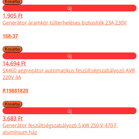
új
1.905 Ft
Generátor áramkör túlterheléses biztosíték 23A 230V
168-37
új
14.694 Ft
SX460 aggregátor automatikus feszültségszabályozó AVR
220V 4A
R19881820
új
3.683 Ft
Generátor feszültségszabályozó 5 kW 250 V 470 F,
alumínium ház