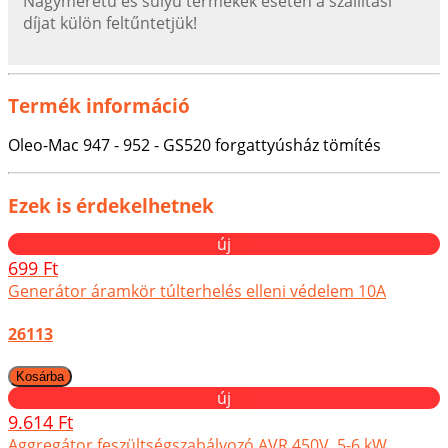
Nagyméretű és súlyú termékek esetén a szállítási
díjat külön feltűntetjük!
Termék információ
Oleo-Mac 947 - 952 - GS520 forgattyúsház tömítés
Ezek is érdekelhetnek
új
699 Ft
Generátor áramkör túlterhelés elleni védelem 10A
26113
új
9.614 Ft
Aggregátor feszültségszabályozó AVR 450V, 5-6 kW