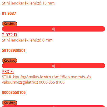
Stihl lendkerék lehúzó 10 mm
81-9037
új
2.032 Ft
Stihl lendkerék lehúzó 8 mm
59108930801
új
330 Ft
STIHL kipufogónyílás-lezáró tömítőlap nyomás- és
vákuumvizsgálathoz 0000 855 8106
00008558106