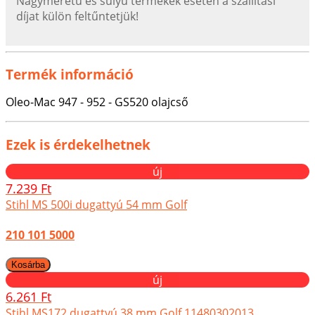
Nagyméretű és súlyú termékek esetén a szállítási
díjat külön feltűntetjük!
Termék információ
Oleo-Mac 947 - 952 - GS520 olajcső
Ezek is érdekelhetnek
új
7.239 Ft
Stihl MS 500i dugattyú 54 mm Golf
210 101 5000
új
6.261 Ft
Stihl MS172 dugattyú 38 mm Golf 11480302013