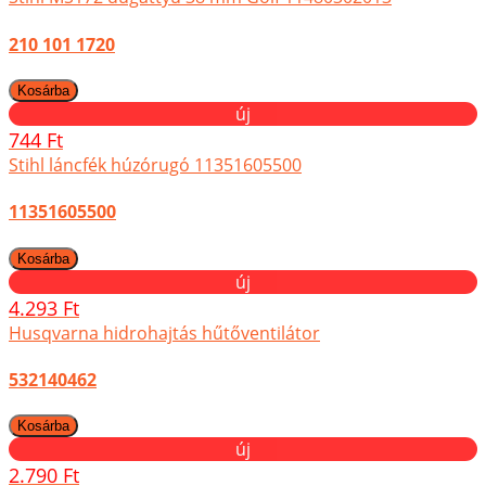
210 101 1720
új
744 Ft
Stihl láncfék húzórugó 11351605500
11351605500
új
4.293 Ft
Husqvarna hidrohajtás hűtőventilátor
532140462
új
2.790 Ft