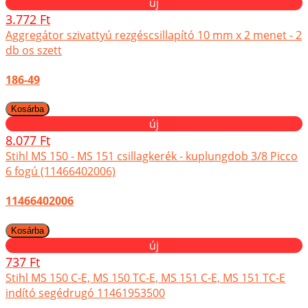
új
3.772 Ft
Aggregátor szivattyú rezgéscsillapító 10 mm x 2 menet - 2
db os szett
186-49
új
8.077 Ft
Stihl MS 150 - MS 151 csillagkerék - kuplungdob 3/8 Picco
6 fogú (11466402006)
11466402006
új
737 Ft
Stihl MS 150 C-E, MS 150 TC-E, MS 151 C-E, MS 151 TC-E
indító segédrugó 11461953500