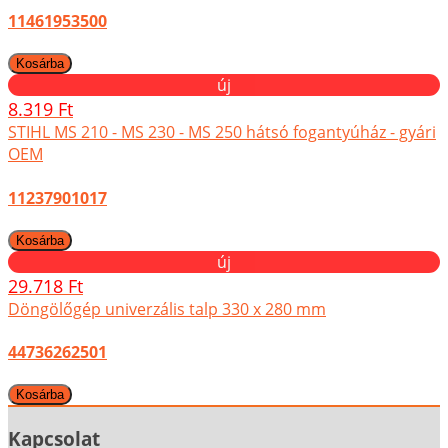
11461953500
új
8.319 Ft
STIHL MS 210 - MS 230 - MS 250 hátsó fogantyúház - gyári
OEM
11237901017
új
29.718 Ft
Döngölőgép univerzális talp 330 x 280 mm
44736262501
Kapcsolat