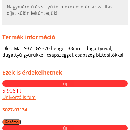
Nagyméretű és súlyú termékek esetén a szállítási
díjat külön feltűntetjük!
Termék információ
Oleo-Mac 937 - GS370 henger 38mm - dugattyúval,
dugattyú gyűrűkkel, csapszeggel, csapszeg biztosítókkal
Ezek is érdekelhetnek
új
5.906 Ft
Univerzális fém
3027-07134
új