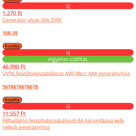
új
1.270 Ft
Generátor aljzat 30A 250V
168-39
új
ingyenes szállítás
46.990 Ft
UVR6 feszültségszabályozó AVR Mecc Alte generátorhoz
5678678678678
új
11.557 Ft
Félhullámú feszültségszabályozó 8A háromfázisú kefe
nélküli generátorhoz