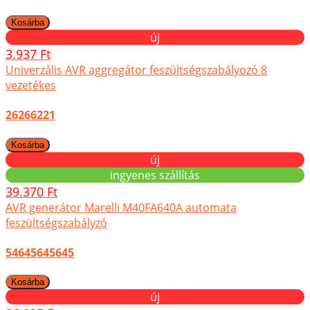
új
3.937 Ft
Univerzális AVR aggregátor feszültségszabályozó 8
vezetékes
26266221
új
ingyenes szállítás
39.370 Ft
AVR generátor Marelli M40FA640A automata
feszültségszabályzó
54645645645
új