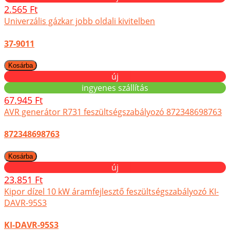
2.565 Ft
Univerzális gázkar jobb oldali kivitelben
37-9011
új
ingyenes szállítás
67.945 Ft
AVR generátor R731 feszültségszabályozó 872348698763
872348698763
új
23.851 Ft
Kipor dízel 10 kW áramfejlesztő feszültségszabályozó KI-
DAVR-95S3
KI-DAVR-95S3