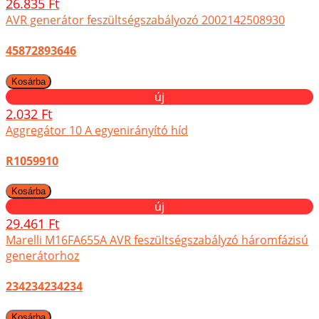
26.835 Ft
AVR generátor feszültségszabályozó 2002142508930
45872893646
új
2.032 Ft
Aggregátor 10 A egyenirányító híd
R1059910
új
29.461 Ft
Marelli M16FA655A AVR feszültségszabályzó háromfázisú
generátorhoz
234234234234