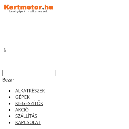
0
Bezár
ALKATRÉSZEK
GÉPEK
KIEGÉSZÍTŐK
AKCIÓ
SZÁLLÍTÁS
KAPCSOLAT