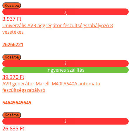
új
3.937 Ft
Univerzális AVR aggregátor feszültségszabályozó 8
vezetékes
26266221
új
ingyenes szállítás
39.370 Ft
AVR generátor Marelli M40FA640A automata
feszültségszabályzó
54645645645
új
26.835 Ft