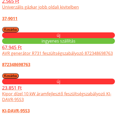
2.565 Ft
Univerzális gázkar jobb oldali kivitelben
37-9011
új
ingyenes szállítás
67.945 Ft
AVR generátor R731 feszültségszabályozó 872348698763
872348698763
új
23.851 Ft
Kipor dízel 10 kW áramfejlesztő feszültségszabályozó KI-
DAVR-95S3
KI-DAVR-95S3