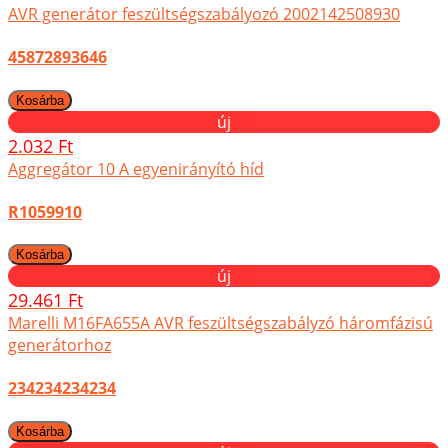
AVR generátor feszültségszabályozó 2002142508930
45872893646
új
2.032 Ft
Aggregátor 10 A egyenirányító híd
R1059910
új
29.461 Ft
Marelli M16FA655A AVR feszültségszabályzó háromfázisú
generátorhoz
234234234234