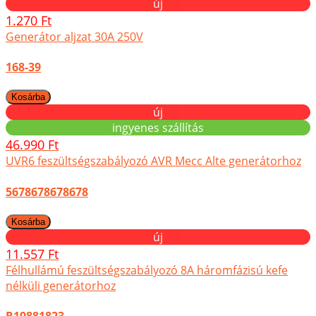
új
1.270 Ft
Generátor aljzat 30A 250V
168-39
új
ingyenes szállítás
46.990 Ft
UVR6 feszültségszabályozó AVR Mecc Alte generátorhoz
5678678678678
új
11.557 Ft
Félhullámú feszültségszabályozó 8A háromfázisú kefe
nélküli generátorhoz