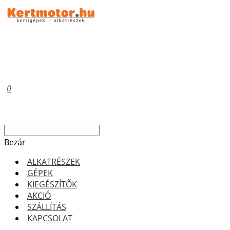
0
Bezár
ALKATRÉSZEK
GÉPEK
KIEGÉSZÍTŐK
AKCIÓ
SZÁLLÍTÁS
KAPCSOLAT